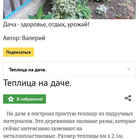
Весна приближается. Природа пробуждается.
Дача - здоровье, отдых, урожай!
Рулет для дачи
Автор:
Валерий
Огурцы на даче
Подписаться
Бассейн на даче
Теплица на даче.
Теплица на даче.
Поздравляю всех Татьян!
В избранное!
Кактусы вместо ёлки
На даче я построил простую теплицу из подручных
Выращиваем веники
материалов. Это деревянные оконные рамы, которые
сейчас интенсивно заменяют на
Моя жгучая слабость.
металлопластиковые. Размер теплицы 6м х 2.5м.