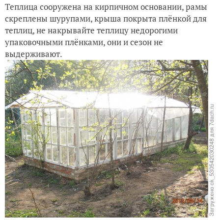
Теплица сооружена на кирпичном основании, рамы
Хороша вишня в этом году
скреплены шурупами, крыша покрыта плёнкой для
теплиц, не накрывайте теплицу недорогими
упаковочными плёнками, они и сезон не
выдерживают.