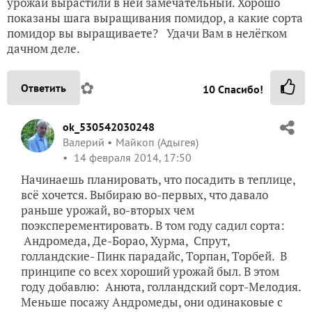
урожай вырастили в ней замечательный. Хорошо
показаны шага выращивания помидор, а какие сорта
помидор вы выращиваете? Удачи Вам в нелёгком
дачном деле.
✿
Ответить
10
Спасибо!
ok_530542030248
Валерий
Майкоп (Адыгея)
14 февраля 2014, 17:50
Начинаешь планировать, что посадить в теплице,
всё хочется. Выбираю во-первых, что давало
раньше урожай, во-вторых чем
поэксперементировать. В том году садил сорта:
Андромеда, Де-Борао, Хурма, Спрут,
голландские- Пинк парадайс, Торпан, Торбей. В
принципе со всех хороший урожай был. В этом
году добавлю: Анюта, голландский сорт-Мелодия.
Меньше посажу Андромеды, они одинаковые с