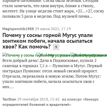
хорошем питомнике. Сосна была зелёная. Сегодня
стали замечать, что хвоя внутри, ближе к стволу,
желтеет. На улице неделю стоит жара, +25...+27, сосну
поливали 3 раза в неделю. Под мульчей почва...
29 июля 2025, 17:19
Magicponchik1988
Почему у сосны горной Мугус упали
зонтиком побеги, начала осыпаться
хвоя? Как помочь?
9
Всем добрый день! Дача в Подмосковье, купила 2
саженца в горшках 7,5 л — Пумилио и Мугус. Первый
пострадал Пумилио: отсох новый свежий прирост.
Отрезала, перевалила в новую землю. Потом Мугус:
упали зонтиком побеги, начала осыпаться хвоя с
них....
29 сентября 2018, 15:45
на конкурс «
TanShan
Конкурс
»
определителей болезней и вредителей