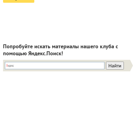
Попробуйте искать материалы нашего клуба с
помощью Яндекс.Поиск!
ИНН: 9715003782 КПП: 771501001 ОГРН:
5147746293448
Email:
info@7dach.ru
Тел: +7 (916) 710-7449 (семена не продаем!)
Главная страница