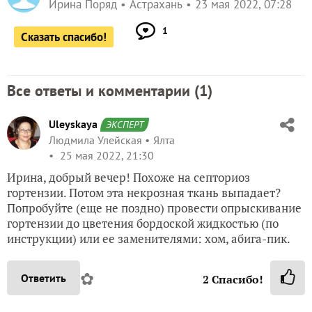
Ирина Поряд
Астрахань
23 мая 2022, 07:28
1
Сказать спасибо!
Все ответы и комментарии (
1
)
Uleyskaya
ЭКСПЕРТ
Людмила Улейская
Ялта
25 мая 2022, 21:30
Ирина, добрый вечер! Похоже на септориоз
гортензии. Потом эта некрозная ткань выпадает?
Попробуйте (еще не поздно) провести опрыскивание
гортензии до цветения бордоской жидкостью (по
инструкции) или ее заменителями: хом, абига-пик.
✿
Ответить
2
Спасибо!