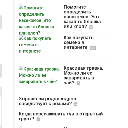
Помогите
определить
насекомое. Это
какая-то блошка
или клоп?
8
Как покупать
семена в
интернете
101
Красивая травка.
Можно ли ее
заваривать в
чай?
3
Хорошо ли рододендрон
соседствует с розами?
6
Когда пересаживать туи в открытый
грунт?
1