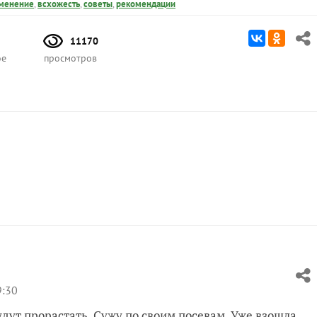
менение
,
всхожесть
,
советы
,
рекомендации
11170
ое
просмотров
9:30
удут прорастать. Сужу по своим посевам. Уже взошла