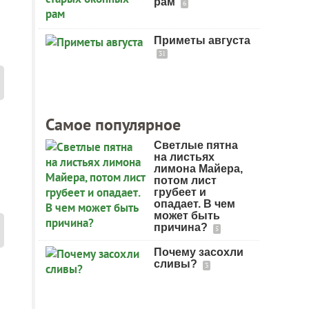
рам
6
Приметы августа
31
Самое популярное
Светлые пятна
на листьях
лимона Майера,
потом лист
грубеет и
опадает. В чем
может быть
причина?
5
Почему засохли
сливы?
3