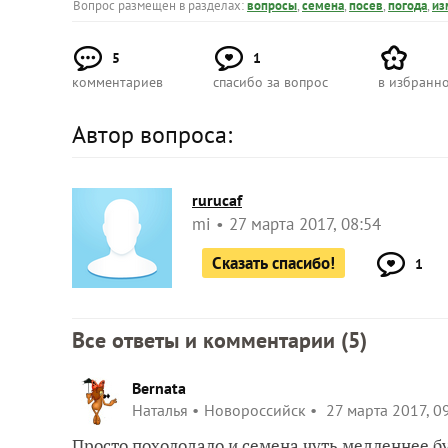
Вопрос размещен в разделах:
вопросы
,
семена
,
посев
,
погода
,
из
5
1
комментариев
спасибо за вопрос
в избранн
Автор вопроса:
rurucaf
mi
27 марта 2017, 08:54
Сказать спасибо!
1
Все ответы и комментарии (
5
)
Bernata
Наталья
Новороссийск
27 марта 2017, 0
Просто похолодало и семена чуть медленнее б