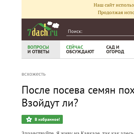
Наш сайт использ
Продолжая испо
ВОПРОСЫ
СЕЙЧАС
САД И
И ОТВЕТЫ
ОБСУЖДАЮТ
ОГОРОД
всхожесть
После посева семян пох
Взойдут ли?
В избранное!
Здравствуйте. Я живу на Кавказе, так как здес