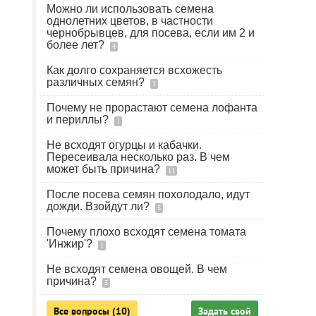
Можно ли использовать семена
однолетних цветов, в частности
чернобрывцев, для посева, если им 2 и
более лет?
4
Как долго сохраняется всхожесть
различных семян?
1
Почему не прорастают семена лофанта
и периллы?
1
Не всходят огурцы и кабачки.
Пересеивала несколько раз. В чем
может быть причина?
11
После посева семян похолодало, идут
дожди. Взойдут ли?
5
Почему плохо всходят семена томата
'Инжир'?
1
Не всходят семена овощей. В чем
причина?
5
Все вопросы (10)
Задать свой