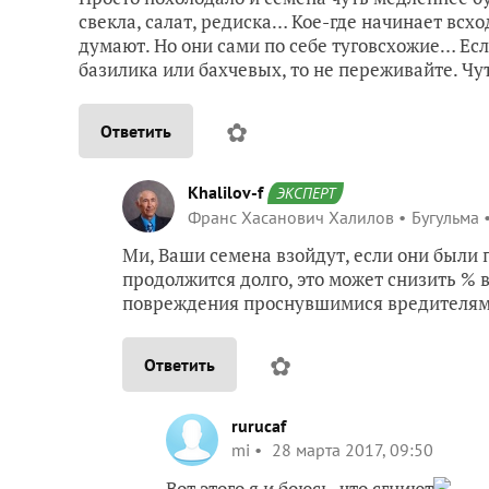
свекла, салат, редиска… Кое-где начинает всхо
думают. Но они сами по себе туговсхожие… Есл
базилика или бахчевых, то не переживайте. Чу
✿
Ответить
Khalilov-f
ЭКСПЕРТ
Франс Хасанович Халилов
Бугульма
Ми, Ваши семена взойдут, если они были 
продолжится долго, это может снизить % в
повреждения проснувшимися вредителям
✿
Ответить
rurucaf
mi
28 марта 2017, 09:50
Вот этого я и боюсь, что сгниют