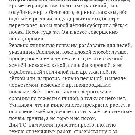
кроме выращивания болотных растений, типа
голубики, мирта болотного, черники, клюквы, ибо
бедный и рыхлый, воду держит плохо, быстро
пересыхает, как и любой лёгкий субстрат / лёгкая
почва. Песок туда же. Он и вовсе совершенно
неплодороден.
Реально глинистую почву им разбавлять для целей,
указанных Василием, тоже плохой способ: лучше,
проще, полезнее и дешевле это делать обычной
землëй, неважно, какой, лишь бы хорошей, а не
отработанной тепличной или др. ужасной, не
лëгкой или, напротив, сильно песчаной. В идеале
чернозëмом, конечно и др. плодородными
почвами. Всë ж песок тяжелее чернозëма и
сравним по тяжести с глиной, а толку от него нет.
Учитывая, что на глине многое прекрасно растëт, а
она очень тяжëлая, лучше вносить всë же полезные
почвы, грунты, а не торф и не песок.
Для ТС: вам могли привезти просто плотную
землю от земляных работ. Утрамбованную за