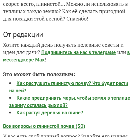
скорее всего, глинистой… Можно ли использовать в
теплицах такую землю? Как её сделать пригодной
для посадки этой весной? Спасибо!
От редакции
Хотите каждый день получать полезные советы и
идеи для дачи?
или
Подпишитесь на нас
в телеграме
в
!
мессенджере Max
Это может быть полезным:
Как распушить глинистую почву? Что будет расти
на ней?
Какие предпринять меры, чтобы земля в теплице
за зиму осталась рыхлой?
Как растут деревья на глине?
Все вопросы о глинистой почве (30)
У вас есть свой дачный вопрос? Задайте его нашим