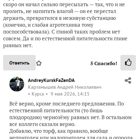
скоро он начал сильно пересыхать — так, что и не
пролить, не напитать влагой — он ее перестал
держать, превратился в неживую субстанцию
(конечно, и слабая агротехника тому
поспособствовала). С глиной таких проблем нет
совсем. Да и по естественной питательности глине
равных нет.
✿
Ответить
5
Спасибо!
AndreyKurskFaZenDA
Картамышев Андрей Николаевич
Курск
9 мая 2026, 14:15
Всë верно, кроме последнего предложения. По
естественной питательности (то бишь
плодородию) чернозёму равных нет. В остальном
все коллеги сказали верно.
Добавлю, что торф, как правило, вообще
непригоден или малопригоден для сада и огорода,