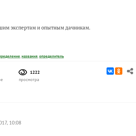
нашим экспертам и опытным дачникам.
пределение
,
названия
,
определитель
1222
ое
просмотра
017, 10:08