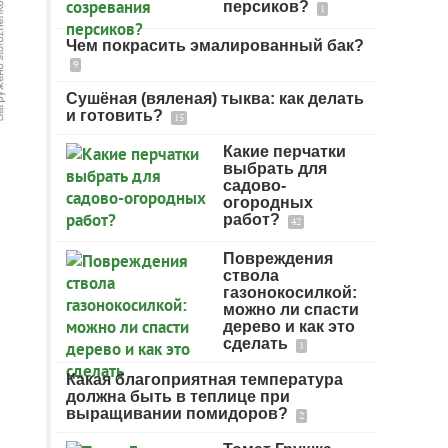
персиков?
1
Чем покрасить эмалированный бак?
9
Сушёная (вяленая) тыква: как делать
и готовить?
15
Какие перчатки
выбрать для
садово-
огородных
работ?
42
Повреждения
ствола
газонокосилкой:
можно ли спасти
дерево и как это
сделать
1
Какая благоприятная температура
должна быть в теплице при
выращивании помидоров?
2