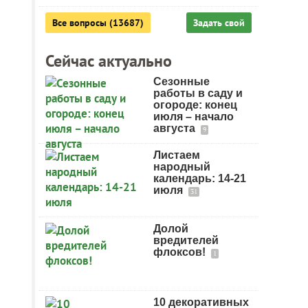
Все вопросы (13687)
Задать свой
Сейчас актуально
Сезонные
работы в саду и
огороде: конец
июля – начало
августа
9
Листаем
народный
календарь: 14-21
июля
31
Долой
вредителей
флоксов!
1
10 декоративных