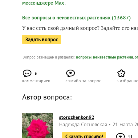
!
мессенджере Max
Все вопросы о неизвестных растениях (13687)
У вас есть свой дачный вопрос? Задайте его 
Задать вопрос
Вопрос размещен в разделах:
вопросы
,
неизвестные растения
,
о
5
комментариев
спасибо за вопрос
в избранн
Автор вопроса:
storozhenkon92
Надежда Сосновская
21 марта 2
Сказать спасибо!
11