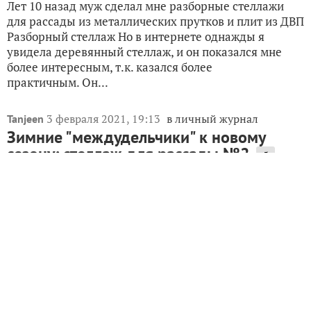
Лет 10 назад муж сделал мне разборные стеллажи
для рассады из металлических прутков и плит из ДВП
Разборный стеллаж Но в интернете однажды я
увидела деревянный стеллаж, и он показался мне
более интересным, т.к. казался более
практичным. Он...
3 февраля 2021, 19:13
в личный журнал
Tanjeen
Зимние "междудельчики" к новому
сезону: стеллаж для рассады №2
5
В прошлом, 2020-м году «огородный сектор» нашего
хозяйства обновился ну очень нужной самодельной
штуковиной), а именно стеллажиком с
освещением для нормального выращивания
рассады! И практика прошлого года показала и
доказала всю полезность и...
22 февраля 2023, 13:47
в личный журнал
SvetlanaTO