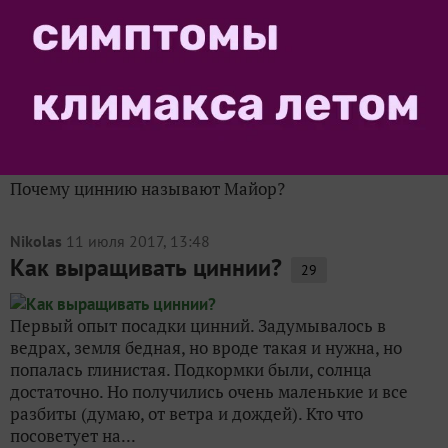
1
Здравствуйте, подскажите, пожалуйста, почему
желтеют и сохнут листья циннии?
sats_1955
2 ноября 2017, 15:00
Почему циннию называют "Майор"?
10
Почему циннию называют Майор?
Nikolas
11 июля 2017, 13:48
Как выращивать циннии?
29
Первый опыт посадки цинний. Задумывалось в
ведрах, земля бедная, но вроде такая и нужна, но
попалась глинистая. Подкормки были, солнца
достаточно. Но получились очень маленькие и все
разбиты (думаю, от ветра и дождей). Кто что
посоветует на...