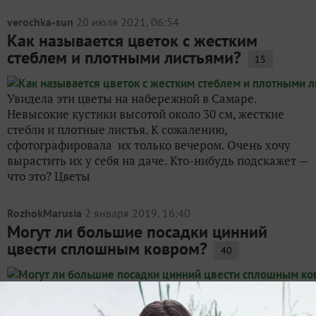
verochka-sun
20 июля 2021, 06:54
Как называется цветок с жестким
стеблем и плотными листьями?
15
Увидела эти цветы на набережной в Самаре.
Невысокие кустики высотой около 30 см, жесткие
стебли и плотные листья. К сожалению,
сфотографировала их только вечером. Очень хочу
вырастить их у себя на даче. Кто-нибудь подскажет —
что это? Цветы
RozhokMarusia
2 января 2019, 16:40
Могут ли большие посадки цинний
цвести сплошным ковром?
40
Могут ли большие посадки цинний цвести сплошным
ковром? К цинниям отношусь нейтрально, сею их