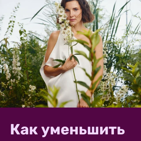
иногда, когда увижу в продаже интересный сорт.
Отдельно цветок циннии мне нравится — долго
держится на растении, большой выбор расцветок. Но
вот в...
RozhokMarusia
2 января 2019, 16:24
Бывают ли среди цинний многолетние
растения?
9
Бывают ли среди цинний многолетние растения? В
прошлом году выращивала Циннию хаагена Zinnia
haageana, сорт назывался «Мексика», семена были от
агрофирмы «Семена Алтая». Так вот на пакетике
было написано, что это многолетник! С циннией
знакома...
2827630
24 мая 2018, 08:14
Почему желтеют и сохнут листочки
циннии?