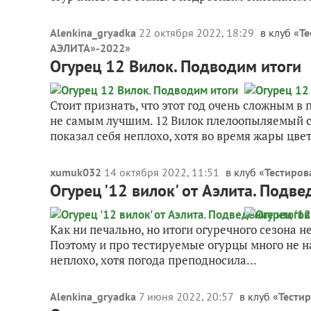
Alenkina_gryadka
22 октября 2022, 18:29
в клуб «
Те
АЭЛИТА»-2022
»
Огурец 12 Вилок. Подводим итоги
Стоит признать, что этот год очень сложным в
не самым лучшим. 12 Вилок плелоопыляемый со
показал себя неплохо, хотя во время жары цвет
xumuk032
14 октября 2022, 11:51
в клуб «
Тестиров
Огурец '12 вилок' от Аэлита. Подве
Как ни печально, но итоги огуречного сезона 
Поэтому и про тестируемые огурцы много не на
неплохо, хотя погода преподносила...
Alenkina_gryadka
7 июня 2022, 20:57
в клуб «
Тести