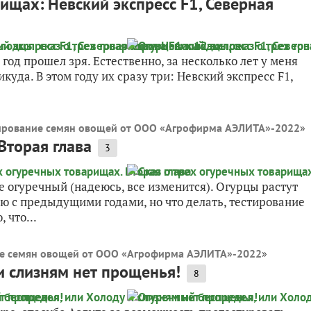
ищах: Невский экспресс F1, Северная
год прошел зря. Естественно, за несколько лет у меня
куда. В этом году их сразу три: Невский экспресс F1,
ирование семян овощей от ООО «Агрофирма АЭЛИТА»-2022
»
Вторая глава
3
 не огуречный (надеюсь, все изменится). Огурцы растут
ию с предыдущими годами, но что делать, тестирование
 что...
ие семян овощей от ООО «Агрофирма АЭЛИТА»-2022
»
и слизням нет прощенья!
8