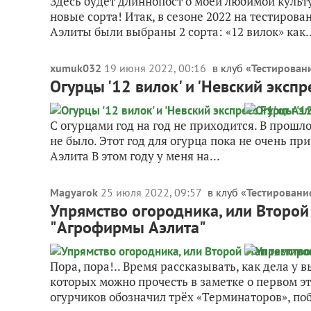
Здесь будет длиннопост о моей любимой культ
новые сорта! Итак, в сезоне 2022 на тестирова
Аэлиты были выбраны 2 сорта: «12 вилок» как..
xumuk032
19 июня 2022, 00:16
в клуб «
Тестирован
Огурцы '12 вилок' и 'Невский экспр
С огурцами год на год не приходится. В прошл
не было. Этот год для огурца пока не очень при
Аэлита В этом году у меня на...
Magyarok
25 июля 2022, 09:57
в клуб «
Тестировани
Упрямство огородника, или Второй 
"Агрофирмы Аэлита"
Пора, пора!.. Время рассказывать, как дела у
которых можно прочесть в заметке о первом эт
огурчиков обозначил трёх «Терминаторов», по