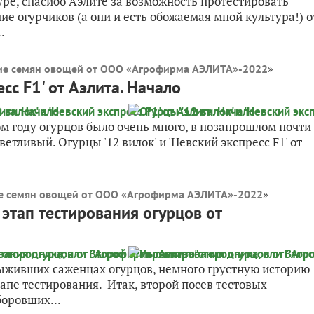
уре, спасибо Аэлите за возможность протестировать
ние огурчиков (а они и есть обожаемая мной культура!) о
.
ие семян овощей от ООО «Агрофирма АЭЛИТА»-2022
»
есс F1' от Аэлита. Начало
ом году огурцов было очень много, в позапрошлом почти
ветливый. Огурцы '12 вилок' и 'Невский экспресс F1' от
е семян овощей от ООО «Агрофирма АЭЛИТА»-2022
»
этап тестирования огурцов от
 выживших саженцах огурцов, немного грустную историю
апе тестирования. Итак, второй посев тестовых
боровших...