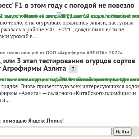
ресс' F1 в этом году с погодой не повезло
о тепло, и на огурчиках появились завязи, наступила
ржалась в районе +20...+23°С, дожди были если не
вый урожай в...
ние семян овощей от ООО «Агрофирма АЭЛИТА»-2022
»
, или 3 этап тестирования огурцов сортов
от Агрофирмы Аэлита
3
й грядке! Вновь приветствую всех интересующихся ходо
офирмы «Аэлита» — салатного «Китайского пломбира» и
и...
с помощью Яндекс.Поиск!