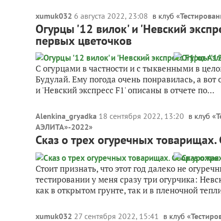
xumuk032
6 августа 2022, 23:08
в клуб «
Тестирова
Огурцы '12 вилок' и 'Невский экспр
первых цветочков
С огурцами в частности и с тыквенными в цело
Будулай. Ему погода очень понравилась, а вот 
и 'Невский экспресс F1' описаны в отчете по...
Alenkina_gryadka
18 сентября 2022, 13:20
в клуб «
Т
АЭЛИТА»-2022
»
Сказ о трех огуречных товарищах.
Стоит признать, что этот год далеко не огуреч
тестировании у меня сразу три огурчика: Невск
как в открытом грунте, так и в пленочной тепли
xumuk032
27 сентября 2022, 15:41
в клуб «
Тестиро