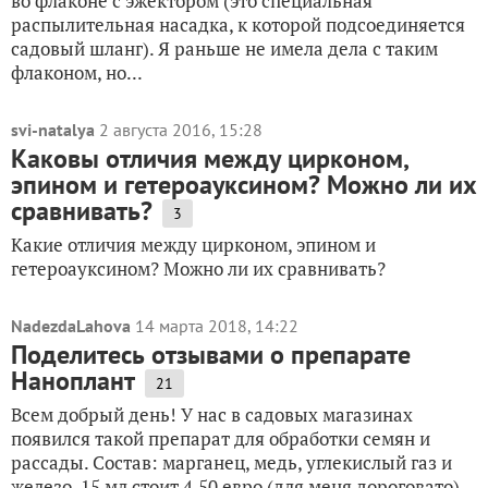
во флаконе с эжектором (это специальная
распылительная насадка, к которой подсоединяется
садовый шланг). Я раньше не имела дела с таким
флаконом, но...
svi-natalya
2 августа 2016, 15:28
Каковы отличия между цирконом,
эпином и гетероауксином? Можно ли их
сравнивать?
3
Какие отличия между цирконом, эпином и
гетероауксином? Можно ли их сравнивать?
NadezdaLahova
14 марта 2018, 14:22
Поделитесь отзывами о препарате
Наноплант
21
Всем добрый день! У нас в садовых магазинах
появился такой препарат для обработки семян и
рассады. Состав: марганец, медь, углекислый газ и
железо. 15 мл стоит 4.50 евро (для меня дороговато).