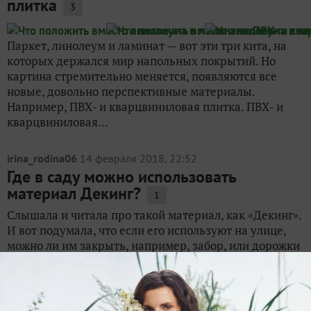
плитка
3
Паркет, линолеум и ламинат — вот эти три кита, на
которых держался мир напольных покрытий. Но
картина стремительно меняется, появляются все
новые, довольно перспективные материалы.
Например, ПВХ- и кварцвиниловая плитка. ПВХ- и
кварцвиниловая...
irina_rodina06
14 февраля 2018, 22:52
Где в саду можно использовать
материал Декинг?
1
Слышала и читала про такой материал, как «Декинг».
И вот подумала, что если его используют на улице,
можно ли им закрыть, например, забор, или дорожки
покрыть им? Посоветуйте, пожалуйста, где его еще
можно применить в саду? Выглядит достойно. С...