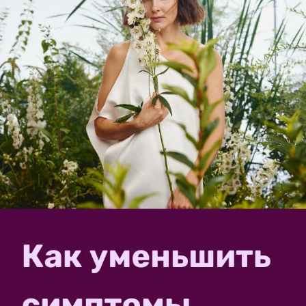
Sovetyprofessionalov
26 февраля 2020, 13:08
7 секретов выбора хорошего ламината
2
В сравнении с паркетом ламинат значительно
дешевле, не требует циклёвки и не так сильно боится
влаги. При этом он ничуть не хуже смотрится, такой
же прочный и долговечный. Но, выбирая его, надо
обращать внимание на несколько важных
моментов....
Samsebemaster
17 февраля 2020, 17:09
Настилаем пол из пробковой доски
Среди напольных покрытий пробковое по-прежнему
не самое популярное, хотя по многим показателям
оно не только не уступает другим материалам, но в
какой-то мере и превосходит их. К тому же, чтобы
уложить пол из пробки не нужно обладать