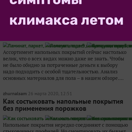
специальной...
zhurnalsam
18 марта 2020, 14:02
Ламинат, паркет, линолеум и еще 5
популярных покрытий для пола
Ассортимент напольных покрытий сейчас настолько
велик, что о всех видах можно даже не знать. Чтобы
не было обидно за потраченные деньги к выбору
надо подходить с особой тщательностью. Анализ
основных материалов для пола – в нашем обзоре....
zhurnalsam
26 марта 2020, 12:51
Как состыковать напольные покрытия
без применения порожков
Напольные покрытия нередко соединяют с помощью
стыковочных профилей. Но смонтировать их бывает