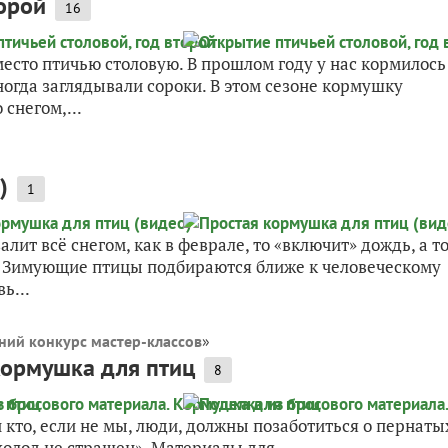
торой
16
место птичью столовую. В прошлом году у нас кормилось
ногда заглядывали сороки. В этом сезоне кормушку
снегом,...
)
1
алит всё снегом, как в феврале, то «включит» дождь, а т
. Зимующие птицы подбираются ближе к человеческому
ь...
ний конкурс мастер-классов
»
Кормушка для птиц
8
кто, если не мы, люди, должны позаботиться о пернаты
и холод не страшен». Материалы для