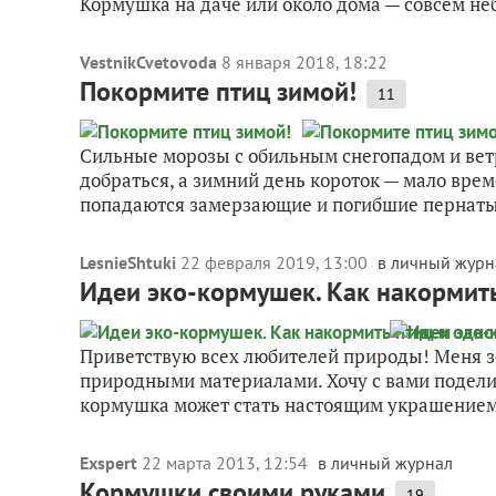
Кормушка на даче или около дома — совсем не
VestnikCvetovoda
8 января 2018, 18:22
Покормите птиц зимой!
11
Сильные морозы с обильным снегопадом и вет
добраться, а зимний день короток — мало врем
попадаются замерзающие и погибшие пернатые
LesnieShtuki
22 февраля 2019, 13:00
в личный журн
Идеи эко-кормушек. Как накормить
Приветствую всех любителей природы! Меня зов
природными материалами. Хочу с вами поделит
кормушка может стать настоящим украшением с
Exspert
22 марта 2013, 12:54
в личный журнал
Кормушки своими руками
19