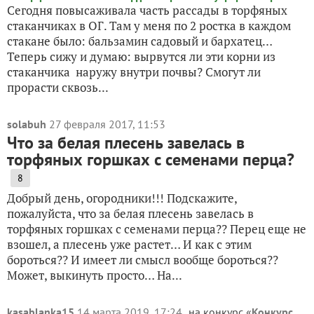
Сегодня повысаживала часть рассады в торфяных
стаканчиках в ОГ. Там у меня по 2 ростка в каждом
стакане было: бальзамин садовый и бархатец…
Теперь сижу и думаю: вырвутся ли эти корни из
стаканчика наружу внутри почвы? Смогут ли
прорасти сквозь...
solabuh
27 февраля 2017, 11:53
Что за белая плесень завелась в
торфяных горшках с семенами перца?
8
Добрый день, огородники!!! Подскажите,
пожалуйста, что за белая плесень завелась в
торфяных горшках с семенами перца?? Перец еще не
взошел, а плесень уже растет… И как с этим
бороться?? И имеет ли смысл вообще бороться??
Может, выкинуть просто… На...
kasablanka15
14 марта 2019, 17:24
на конкурс «
Конкурс