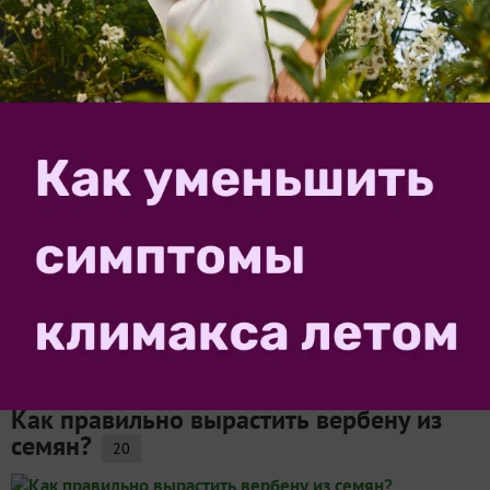
достаточен. До прошлой осени у меня цветы вербены
ассоциироваться исключительно с Ирой — Вербеной
из Краснодара:) Тогда же, прочитав об этих цветах,
я...
Samdolis
4 августа 2013, 15:14
в личный журнал
Вербена – цветет и пахнет!
10
Вербена одна из первых цветов, поселившихся у
меня на клумбе. У нас тогда вовсю шла стройка дома,
на руках был грудной ребенок, жить приходилось в
спартанских условиях. Но страсть к цветоводству уже
тогда жила во мне. Увидев у соседки...
KatyaK
28 марта 2017, 14:04
Как правильно вырастить вербену из
семян?
20