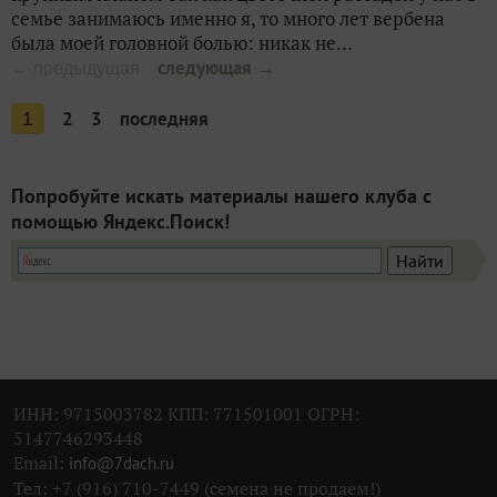
семье занимаюсь именно я, то много лет вербена
была моей головной болью: никак не...
следующая →
← предыдущая
2
3
последняя
1
Попробуйте искать материалы нашего клуба с
помощью Яндекс.Поиск!
ИНН: 9715003782 КПП: 771501001 ОГРН:
5147746293448
Email:
info@7dach.ru
Тел: +7 (916) 710-7449 (семена не продаем!)