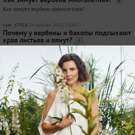
6
Как зимует вербена многолетняя?
user_67013
24 ноября 2022, 14:42
Почему у вербены и бакопы подсыхают
края листьев и вянут?
5
Подскажите, что с вербеной и бакопой? Вербена
находится в доме под подсветка, подсыхают края
листьев и вянут. Бакопа Вербена
Bernata
25 июля 2021, 15:38
на конкурс «
Конкурс
"Красивый цветник с Фаско"
»
Неприхотливые красавицы вербены:
марафон длиною в лето
8
Я редко выращиваю однолетники. И время на них
тратить лень, и выбор зимующих растений на юге