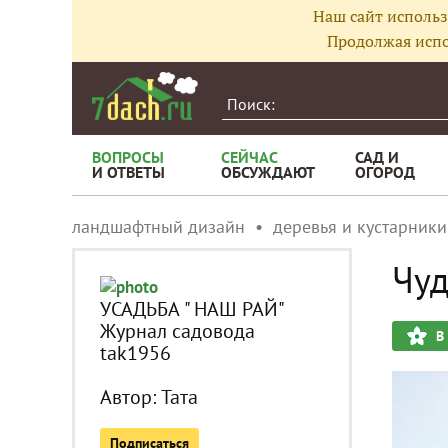
Наш сайт использ
Продолжая испо
ВОПРОСЫ
СЕЙЧАС
САД И
И ОТВЕТЫ
ОБСУЖДАЮТ
ОГОРОД
ландшафтный дизайн
деревья и кустарники
Чуд
УСАДЬБА " НАШ РАЙ"
Журнал садовода
В
tak1956
Автор:
Taта
Подписаться