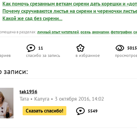
Как помочь срезанным веткам сирени дать корешки и «дот
Почему скручиваются листья на сирени и череночки листь
Какой же сад без сирени...
азмещена в разделах:
личный опыт читателей
,
осень
,
аномалии
,
фотографии
,
с
11
5015
ариев
спасибо за запись
в избранное
просмотро
р записи:
tak1956
Taта
Калуга
3 октября 2016, 14:02
Сказать спасибо!
5549