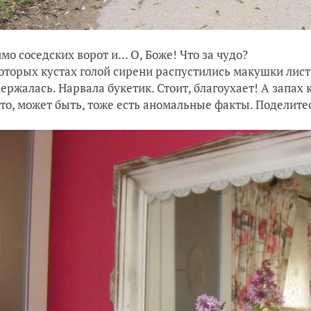
мо соседских ворот и… О, Боже! Что за чудо?
оторых кустах голой сирени распустились макушки лист
держалась. Нарвала букетик. Стоит, благоухает! А запах 
-то, может быть, тоже есть аномальные факты. Поделите