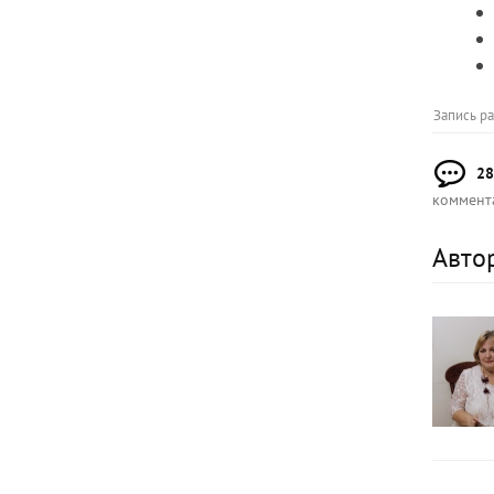
Запись р
28
коммент
Авто