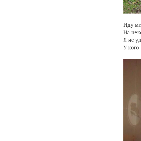
Иду ми
На нек
Я не у
У кого