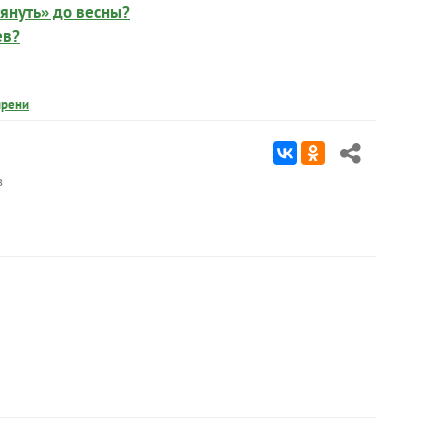
януть» до весны?
ев?
ирени
в