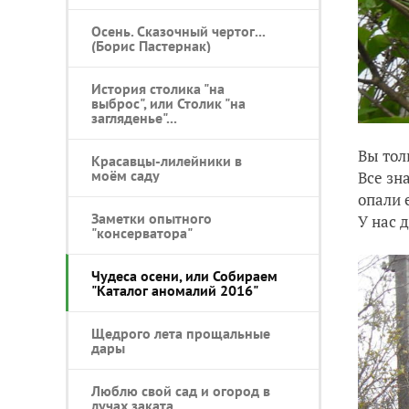
Осень. Сказочный чертог...
(Борис Пастернак)
История столика "на
выброс", или Столик "на
загляденье"...
Вы тол
Красавцы-лилейники в
моём саду
Все зн
опали 
Заметки опытного
У нас 
"консерватора"
Чудеса осени, или Собираем
"Каталог аномалий 2016"
Щедрого лета прощальные
дары
Люблю свой сад и огород в
лучах заката