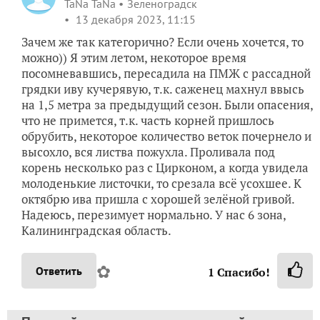
TaNa TaNa
Зеленоградск
13 декабря 2023, 11:15
Зачем же так категорично? Если очень хочется, то
можно)) Я этим летом, некоторое время
посомневавшись, пересадила на ПМЖ с рассадной
грядки иву кучерявую, т.к. саженец махнул ввысь
на 1,5 метра за предыдущий сезон. Были опасения,
что не примется, т.к. часть корней пришлось
обрубить, некоторое количество веток почернело и
высохло, вся листва пожухла. Проливала под
корень несколько раз с Цирконом, а когда увидела
молоденькие листочки, то срезала всё усохшее. К
октябрю ива пришла с хорошей зелёной гривой.
Надеюсь, перезимует нормально. У нас 6 зона,
Калининградская область.
✿
Ответить
1
Спасибо!