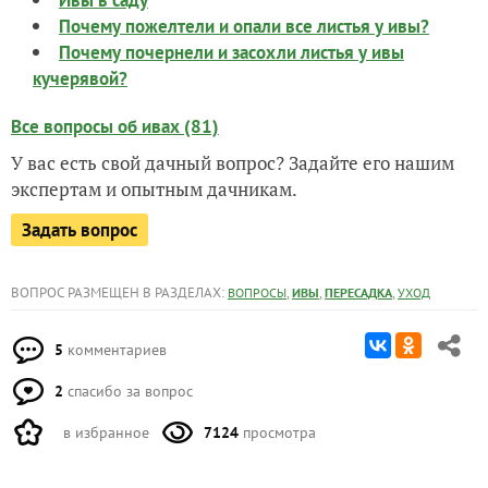
Почему пожелтели и опали все листья у ивы?
Почему почернели и засохли листья у ивы
кучерявой?
Все вопросы об ивах (81)
У вас есть свой дачный вопрос? Задайте его нашим
экспертам и опытным дачникам.
Задать вопрос
ВОПРОС РАЗМЕЩЕН В РАЗДЕЛАХ:
,
,
,
ВОПРОСЫ
ИВЫ
ПЕРЕСАДКА
УХОД
5
комментариев
2
спасибо за вопрос
в избранное
7124
просмотра