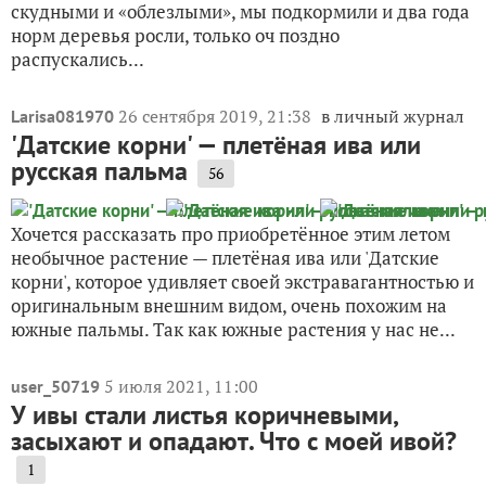
скудными и «облезлыми», мы подкормили и два года
норм деревья росли, только оч поздно
распускались...
26 сентября 2019, 21:38
в личный журнал
Larisa081970
'Датские корни' — плетёная ива или
русская пальма
56
Хочется рассказать про приобретённое этим летом
необычное растение — плетёная ива или 'Датские
корни', которое удивляет своей экстравагантностью и
оригинальным внешним видом, очень похожим на
южные пальмы. Так как южные растения у нас не...
5 июля 2021, 11:00
user_50719
У ивы стали листья коричневыми,
засыхают и опадают. Что с моей ивой?
1