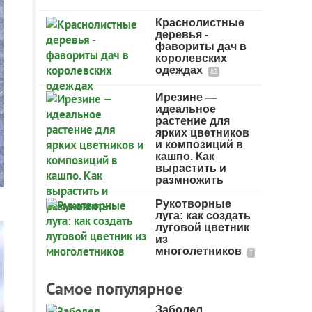
Краснолистные
деревья -
фавориты дач в
королевских
одеждах
82
Ирезине —
идеальное
растение для
ярких цветников
и композиций в
кашпо. Как
вырастить и
размножить
Рукотворные
луга: как создать
луговой цветник
из
многолетников
7
Самое популярное
Заболел