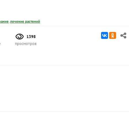
вание
,
лечение растений
1398
е
просмотров