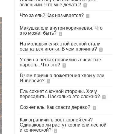
зелёными. Что мне делать?
2
Что за ель? Как называется?
1
Макушка ели внутри коричневая. Что
это может быть?
3
На молодых елях этой весной стали
осыпаться иголки. В чем причина?
2
У ели на ветках появились ячеистые
наросты. Что это?
2
В чем причина пожелтения хвои у ели
Инверсия?
6
Ель сохнет с южной стороны. Хочу
пересадить. Насколько это сложно?
2
Сохнет ель. Как спасти дерево?
4
Как ограничить рост корней ели?
Одинаково ли растут корни ели лесной
и конической?
2