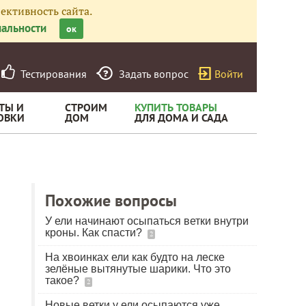
ективность сайта.
альности
ок
Тестирования
Задать вопрос
Войти
ТЫ И
СТРОИМ
КУПИТЬ ТОВАРЫ
ОВКИ
ДОМ
ДЛЯ ДОМА И САДА
Похожие вопросы
У ели начинают осыпаться ветки внутри
кроны. Как спасти?
2
На хвоинках ели как будто на леске
зелёные вытянутые шарики. Что это
такое?
2
Новые ветки у ели осыпаются уже