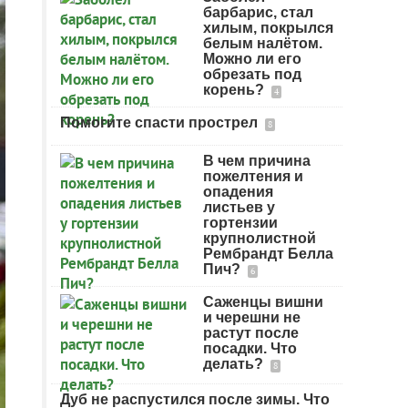
барбарис, стал
хилым, покрылся
белым налётом.
Можно ли его
обрезать под
корень?
4
Помогите спасти прострел
8
В чем причина
пожелтения и
опадения
листьев у
гортензии
крупнолистной
Рембрандт Белла
Пич?
6
Саженцы вишни
и черешни не
растут после
посадки. Что
делать?
8
Дуб не распустился после зимы. Что