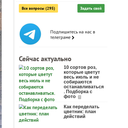
Все вопросы (295)
Задать свой
Подпишитесь на нас в
телеграме
Сейчас актуально
10 сортов роз,
которые цветут
весь июль и не
собираются
останавливаться
. Подборка с
фото
7
Как переделать
цветник: план
действий