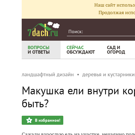
Наш сайт использ
Продолжая испо
ВОПРОСЫ
СЕЙЧАС
САД И
И ОТВЕТЫ
ОБСУЖДАЮТ
ОГОРОД
ландшафтный дизайн
деревья и кустарники
Макушка ели внутри кор
быть?
В избранное!
Сажали взрослую ель на участке, нечаянно пол