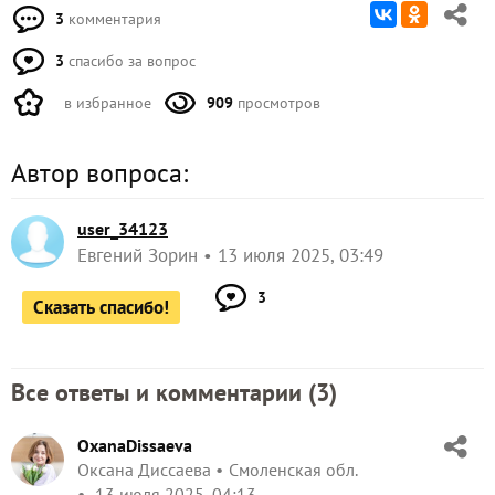
3
комментария
3
спасибо за вопрос
в избранное
909
просмотров
Автор вопроса:
user_34123
Евгений Зорин
13 июля 2025, 03:49
3
Сказать спасибо!
Все ответы и комментарии (
3
)
OxanaDissaeva
Оксана Диссаева
Смоленская обл.
13 июля 2025, 04:13