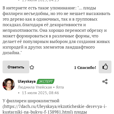
В интернете есть такое упоминание: "… плоды
филлиреи несъедобны, но это не мешает высаживать
это дерево как в одиночных, так и в групповых
посадках.благодаря её декоративности и
неприхотливости. Она хорошо переносит обрезку и
может формироваться в различные формы, что
делает её популярным выбором для создания живых
изгородей и других элементов ландшафтного
дизайна."
✿
Ответить
1
Спасибо!
Uleyskaya
ЭКСПЕРТ
Людмила Улейская
Ялта
13 июля 2025, 08:46
У филлиреи широколистной
(https://7dach.ru/Uleyskaya/ekzoticheskie-derevya-i-
kustarniki-na-bukvu-f-138981.html) плоды