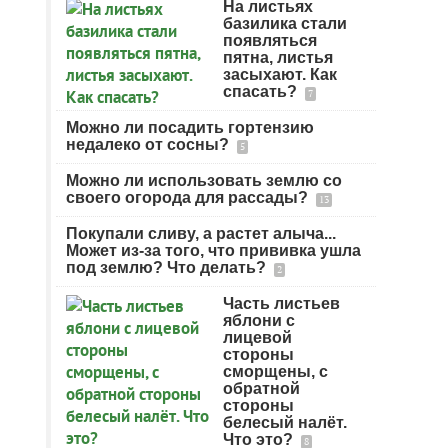
На листьях
базилика стали
появляться
пятна, листья
засыхают. Как
спасать?
7
Можно ли посадить гортензию
недалеко от сосны?
5
Можно ли использовать землю со
своего огорода для рассады?
13
Покупали сливу, а растет алыча...
Может из-за того, что прививка ушла
под землю? Что делать?
2
Часть листьев
яблони с
лицевой
стороны
сморщены, с
обратной
стороны
белесый налёт.
Что это?
8