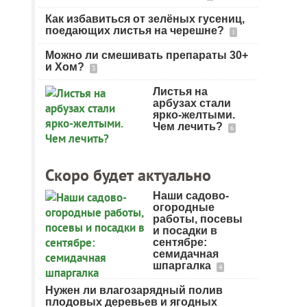
Как избавиться от зелёных гусениц,
поедающих листья на черешне?
1
Можно ли смешивать препараты 30+
и Хом?
3
Листья на
арбузах стали
ярко-желтыми.
Чем лечить?
6
Скоро будет актуально
Наши садово-
огородные
работы, посевы
и посадки в
сентябре:
семидачная
шпаргалка
4
Нужен ли влагозарядный полив
плодовых деревьев и ягодных