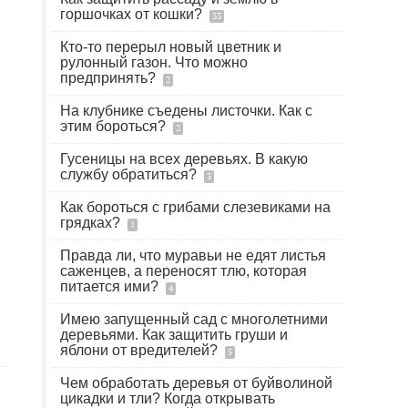
горшочках от кошки?
33
Кто-то перерыл новый цветник и
рулонный газон. Что можно
предпринять?
2
На клубнике съедены листочки. Как с
этим бороться?
2
Гусеницы на всех деревьях. В какую
службу обратиться?
3
Как бороться с грибами слезевиками на
грядках?
1
Правда ли, что муравьи не едят листья
саженцев, а переносят тлю, которая
питается ими?
4
Имею запущенный сад с многолетними
деревьями. Как защитить груши и
яблони от вредителей?
5
Чем обработать деревья от буйволиной
цикадки и тли? Когда открывать