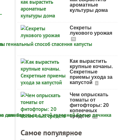
ароматные
культуры дома
Секреты
лукового урожая
98
Как вырастить
крупные кочаны.
Секретные
приемы ухода за
капустой
6
Чем опрыскать
томаты от
фитофторы: 20
копеечных
средств
95
Самое популярное