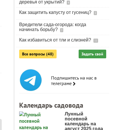
деревья от укрытий?
4
Как защитить капусту от гусениц?
5
Вредители сада-огорода: когда
начинать борьбу?
2
Как избавиться от тли и слизней?
11
Все вопросы (48)
Задать свой
Подпишитесь на нас в
телеграме
Календарь садовода
Лунный
посевной
календарь на
август 2025 года