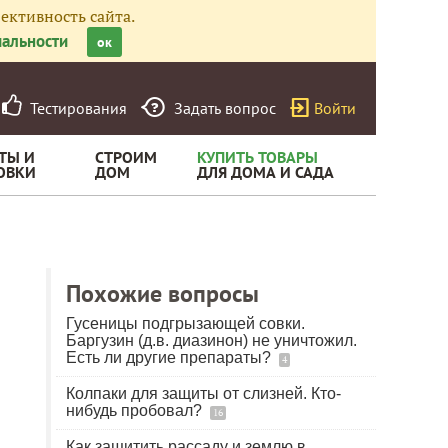
ективность сайта.
альности
ок
Тестирования
Задать вопрос
Войти
ТЫ И
СТРОИМ
КУПИТЬ ТОВАРЫ
ОВКИ
ДОМ
ДЛЯ ДОМА И САДА
Похожие вопросы
Гусеницы подгрызающей совки.
Баргузин (д.в. диазинон) не уничтожил.
Есть ли другие препараты?
4
Колпаки для защиты от слизней. Кто-
нибудь пробовал?
16
Как защитить рассаду и землю в