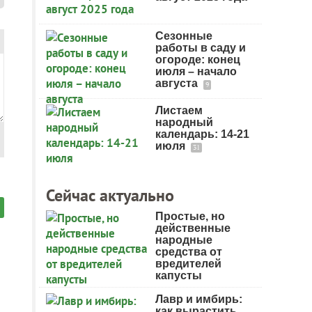
Сезонные
работы в саду и
огороде: конец
июля – начало
августа
9
Листаем
народный
календарь: 14-21
июля
31
Сейчас актуально
Простые, но
действенные
народные
средства от
вредителей
капусты
Лавр и имбирь:
как вырастить