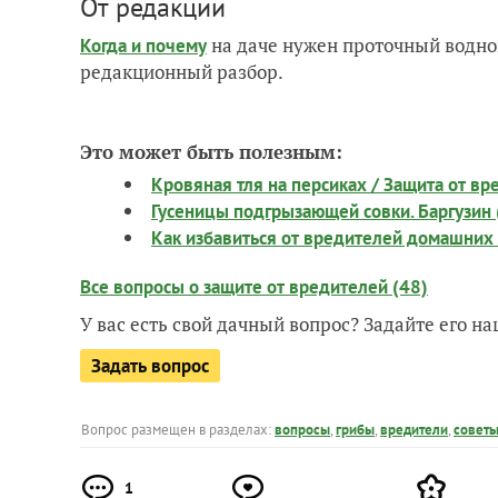
От редакции
на даче нужен проточный водно
Когда и почему
редакционный разбор.
Это может быть полезным:
Кровяная тля на персиках / Защита от в
Гусеницы подгрызающей совки. Баргузин (
Как избавиться от вредителей домашних
Все вопросы о защите от вредителей (48)
У вас есть свой дачный вопрос? Задайте его 
Задать вопрос
Вопрос размещен в разделах:
вопросы
,
грибы
,
вредители
,
совет
1