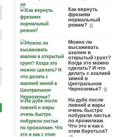
Как вернуть
фрезиям
нормальный
режим?
3
Можно ли
высаживать
азалию в
открытый грунт?
Когда это можно
сделать? И что
делать с азалией
зимой в
Центральном
Черноземье?
7
На дубе после
ливней и жары
очень быстро
побурели листья
по прожилкам.
Что это и как с
этим бороться?
2