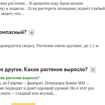
сеяно растение… В прошлом году были низкие
тра) и зацвели… Если растереть пальцами, издаёт слабый
может, что...
компасный?
6
ормируется сверху. Растение очень крупное, до 1,5 м.
о другое. Какое растение выросло?
5
й, но Гавриш — фаворит. Помидоры Бонни ММ —
е подводят и дают хороший урожай. Но в этот раз
знать — сладкий или жгучий,...