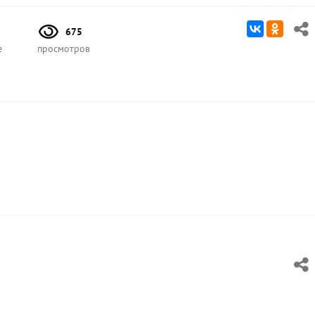
675
е
просмотров