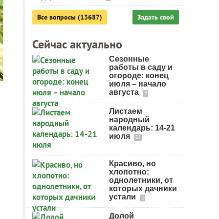
Все вопросы (13687)
Задать свой
Сейчас актуально
Сезонные
работы в саду и
огороде: конец
июля – начало
августа
9
Листаем
народный
календарь: 14-21
июля
31
Красиво, но
хлопотно:
однолетники, от
которых дачники
устали
2
Долой