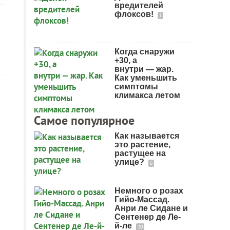
вредителей
флоксов!
1
Когда снаружи
+30, а
внутри — жар.
Как уменьшить
симптомы
климакса летом
Самое популярное
Как называется
это растение,
растущее на
улице?
6
Немного о розах
Гийо-Массад.
Анри ле Сидане и
Сентенер де Ле-
й-ле
20