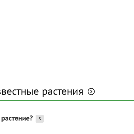
звестные растения
 растение?
3