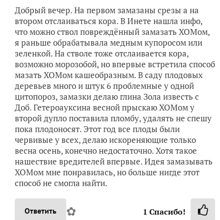
Добрый вечер. На первом замазаны срезы а на
втором отслаиваться кора. В Инете нашла инфо,
что можно ствол повреждённый замазать ХОМом,
я раньше обрабатывала медным купоросом или
зеленкой. На стволе тоже отслаивается кора,
возможно морозобой, но впервые встретила способ
мазать ХОМом кашеобразным. В саду плодовых
деревьев много и штук 6 проблемные у одной
цитопороз, замазки делаю глина Зола известь с
Доб. Гетероауксина весной прыскаю ХОМом у
второй дупло поставила пломбу, удалять не спешу
пока плодоносят. Этот год все плоды были
червивые у всех, делаю искореняющие только
весна осень, конечно недостаточно. Хотя такое
нашествие вредителей впервые. Идея замазывать
ХОМом мне понравилась, но больше нигде этот
способ не смогла найти.
✿
Ответить
1
Спасибо!