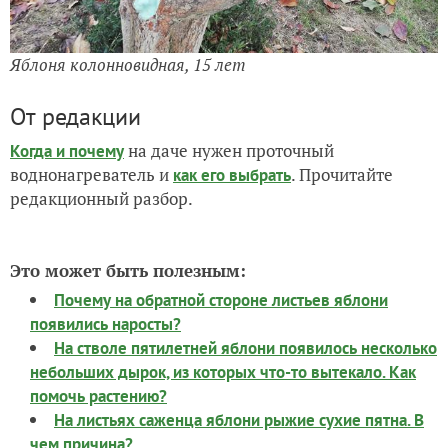
Яблоня колонновидная, 15 лет
От редакции
на даче нужен проточный
Когда и почему
воднонагреватель и
. Прочитайте
как его выбрать
редакционный разбор.
Это может быть полезным:
Почему на обратной стороне листьев яблони
появились наросты?
На стволе пятилетней яблони появилось несколько
небольших дырок, из которых что-то вытекало. Как
помочь растению?
На листьях саженца яблони рыжие сухие пятна. В
чем причина?