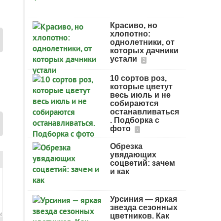
Красиво, но
хлопотно:
однолетники, от
которых дачники
устали
2
10 сортов роз,
которые цветут
весь июль и не
собираются
останавливаться
. Подборка с
фото
7
Обрезка
увядающих
соцветий: зачем
и как
Урсиния — яркая
звезда сезонных
цветников. Как