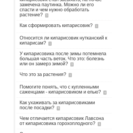
замечена паутинка. Можно ли его
спасти и чем нужно обработать
растение?
3
Как сформировать кипарисовик?
1
Относится ли кипарисовик нутканский к
кипарисам?
1
У кипарисовика после зимы потемнела
большая часть веток. Что это: болезнь
или он замерз зимой?
5
Что это за растения?
1
Помогите понять, что с купленными
саженцами - кипарисовиком и елью?
4
Как ухаживать за кипарисовиками
после посадки?
9
Чем отличается кипарисовик Лавсона
от кипарисовика горохоплодного?
3