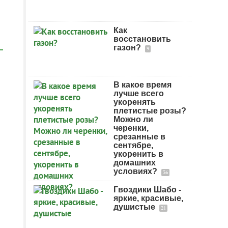
Как
восстановить
газон?
9
В какое время
лучше всего
укоренять
плетистые розы?
Можно ли
черенки,
срезанные в
сентябре,
укоренить в
домашних
условиях?
36
Гвоздики Шабо -
яркие, красивые,
душистые
21