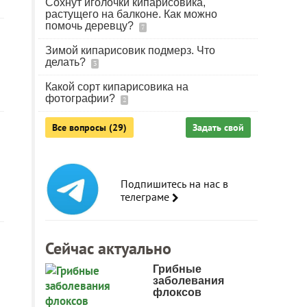
Сохнут иголочки кипарисовика,
растущего на балконе. Как можно
помочь деревцу?
7
Зимой кипарисовик подмерз. Что
делать?
3
Какой сорт кипарисовика на
фотографии?
2
Все вопросы (29)
Задать свой
Подпишитесь на нас в
телеграме
Сейчас актуально
Грибные
заболевания
флоксов