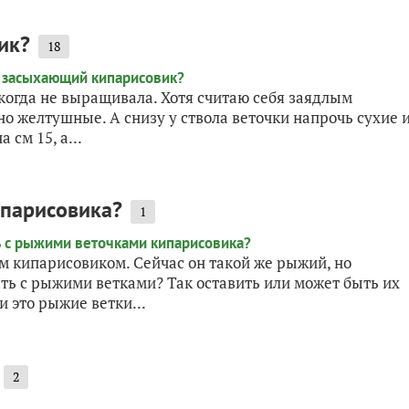
ик?
18
когда не выращивала. Хотя считаю себя заядлым
но желтушные. А снизу у ствола веточки напрочь сухие 
 см 15, а...
ипарисовика?
1
м кипарисовиком. Сейчас он такой же рыжий, но
ать с рыжими ветками? Так оставить или может быть их
и это рыжие ветки...
2