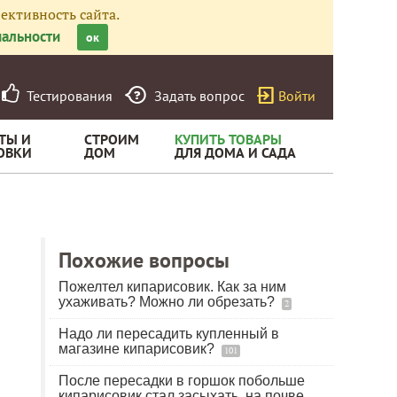
ективность сайта.
альности
ок
Тестирования
Задать вопрос
Войти
ТЫ И
СТРОИМ
КУПИТЬ ТОВАРЫ
ОВКИ
ДОМ
ДЛЯ ДОМА И САДА
Похожие вопросы
Пожелтел кипарисовик. Как за ним
ухаживать? Можно ли обрезать?
2
Надо ли пересадить купленный в
магазине кипарисовик?
101
После пересадки в горшок побольше
кипарисовик стал засыхать, на почве