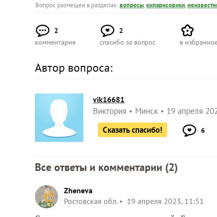
Вопрос размещен в разделах:
вопросы
,
кипарисовики
,
неизвестн
2
2
комментария
спасибо за вопрос
в избранно
Автор вопроса:
vik16681
Виктория
Минск
19 апреля 202
Сказать спасибо!
6
Все ответы и комментарии (
2
)
Zheneva
Ростовская обл.
19 апреля 2023, 11:51