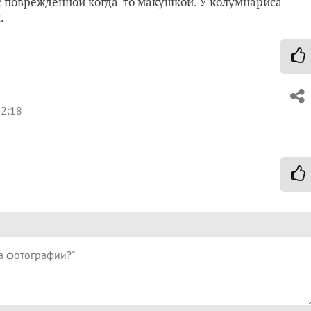
 с поврежденной когда-то макушкой. У колумнариса
.
12:18