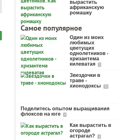
вырастить
африканскую
ромашку
Самое популярное
Один из моих
любимых
цветущих
однолетников -
хризантема
килеватая
2
Звездочки в
траве -
хионодоксы
32
Поделитесь опытом выращивания
флоксов на юге
4
Как вырастить в
огороде
астрагал?
3