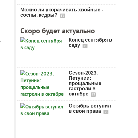
Можно ли укорачивать хвойные -
сосны, кедры?
51
Скоро будет актуально
и
Конец сентября в
саду
24
Сезон-2023.
Петунии:
прощальные
гастроли в
октябре
13
Октябрь вступил
в свои права
14