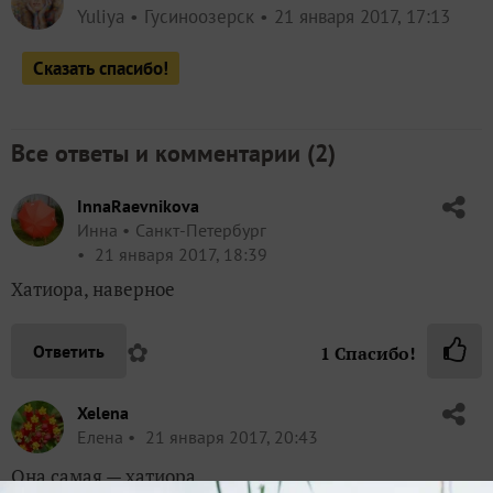
Yuliya
Гусиноозерск
21 января 2017, 17:13
Сказать спасибо!
Все ответы и комментарии (
2
)
InnaRaevnikova
Инна
Санкт-Петербург
21 января 2017, 18:39
Хатиора, наверное
✿
Ответить
1
Спасибо!
Xelena
Елена
21 января 2017, 20:43
Она самая — хатиора.