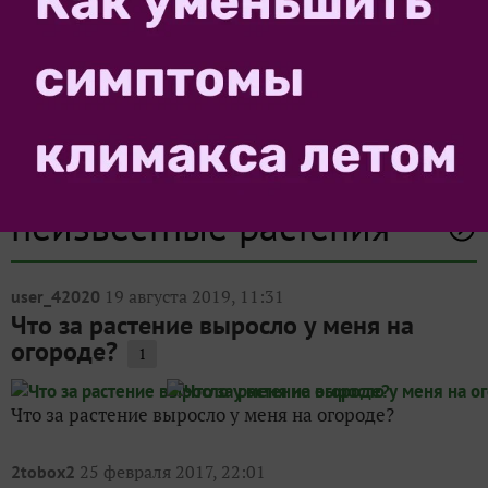
добавить комментарий
Другие записи про
неизвестные растения
19 августа 2019, 11:31
user_42020
Что за растение выросло у меня на
огороде?
1
Что за растение выросло у меня на огороде?
25 февраля 2017, 22:01
2tobox2