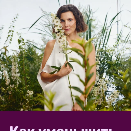
✿
Ответить
1
Спасибо!
Пожалуйста, оставьте комментарий
Внимание!
Если у вас есть свой вопрос, задайте его
специальной форме
отдельно, в
Ваш E-mail:
Или через: