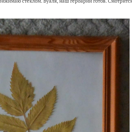
рижимаю стеклом. Вуаля, наш гербарий готов. Смотритс