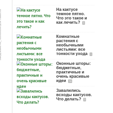
На кактусе
темное пятно.
Что это такое и
как лечить?
3
Комнатные
растения с
необычными
листьями: все
тонкости ухода
1
Оконные шторы:
бюджетные,
практичные и
очень красивые
идеи
24
Завалились
всходы кактусов.
Что делать?
3