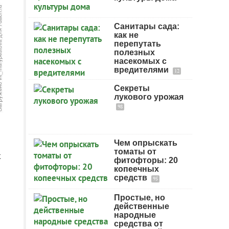
Санитары сада:
как не
перепутать
полезных
насекомых с
вредителями
12
Секреты
лукового урожая
98
Чем опрыскать
томаты от
х
фитофторы: 20
копеечных
средств
95
Простые, но
действенные
народные
средства от