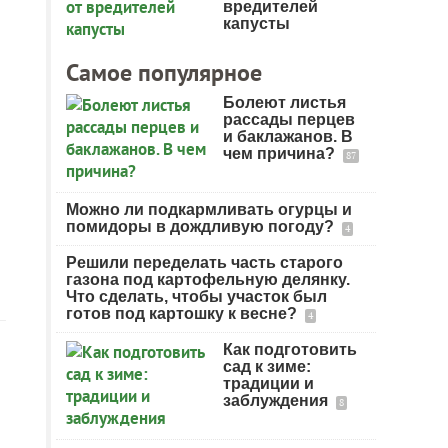
вредителей
капусты
Самое популярное
Болеют листья
рассады перцев
и баклажанов. В
чем причина?
87
Можно ли подкармливать огурцы и
помидоры в дождливую погоду?
4
Решили переделать часть старого
газона под картофельную делянку.
Что сделать, чтобы участок был
готов под картошку к весне?
4
Как подготовить
сад к зиме:
традиции и
заблуждения
8