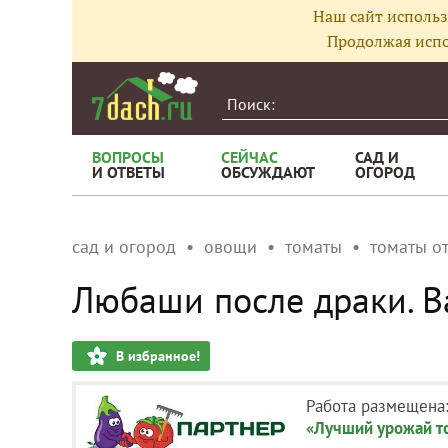
Наш сайт использ
Продолжая испо
ВОПРОСЫ
СЕЙЧАС
САД И
И ОТВЕТЫ
ОБСУЖДАЮТ
ОГОРОД
сад и огород
овощи
томаты
томаты о
Любаши после драки. В
В избранное!
Работа размещена
«Лучший урожай то