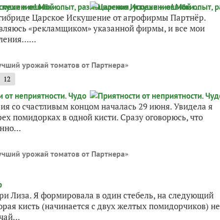
о гибриде Царское Искушение от агрофирмы Партнёр.
 являюсь «рекламщиком» указанной фирмы, и все мои
ления…...
»
учший урожай томатов от Партнера
12
ия со счастливым концом началась 29 июня. Увидела я
рех помидорках в одной кисти. Сразу оговорюсь, что
нно...
»
учший урожай томатов от Партнера
ри Лиза. Я формировала в один стебель, на следующий
торая кисть (начинается с двух желтых помидорчиков) не
чай...