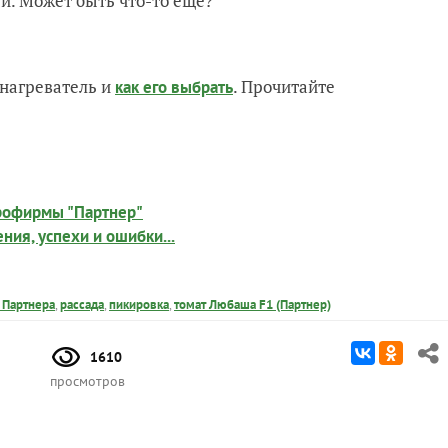
й. Может быть что-то еще?
нагреватель и
. Прочитайте
как его выбрать
грофирмы "Партнер"
ия, успехи и ошибки...
 Партнера
,
рассада
,
пикировка
,
томат Любаша F1 (Партнер)
1610
просмотров