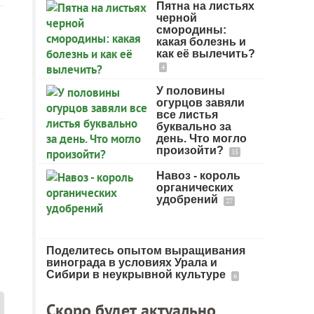
Пятна на листьях
черной
смородины:
какая болезнь и
как её вылечить?
4
У половины
огурцов завяли
все листья
буквально за
день. Что могло
произойти?
15
Навоз - король
органических
удобрений
27
Поделитесь опытом выращивания
винограда в условиях Урала и
Сибири в неукрывной культуре
6
Скоро будет актуально