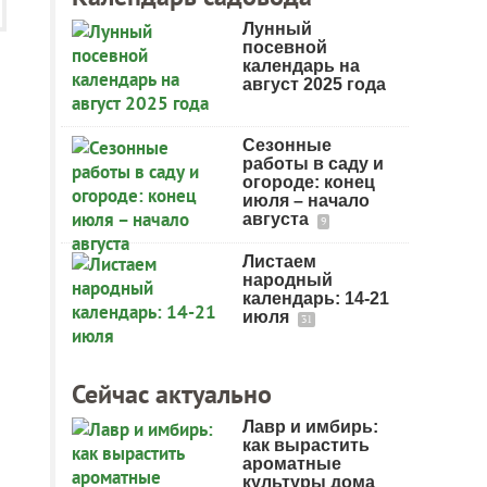
Лунный
посевной
календарь на
август 2025 года
Сезонные
работы в саду и
огороде: конец
июля – начало
августа
9
Листаем
народный
календарь: 14-21
июля
31
Сейчас актуально
Лавр и имбирь:
как вырастить
ароматные
культуры дома