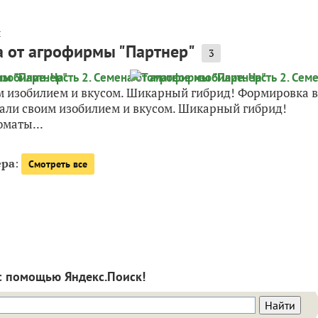
л
на от агрофирмы "Партнер"
3
м изобилием и вкусом. Шикарный гибрид! Формировка в
вали своим изобилием и вкусом. Шикарный гибрид!
оматы...
ера
:
Смотреть все
с помощью Яндекс.Поиск!