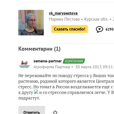
vk_marypestova
Марина Пестова
Курская обл.
Сказать спасибо!
6295
Комментарии (
1
)
semena-partner
КОМПАНИЯ
Агрофирма Партнер
30 марта 2017, 09:11
Не переживайте по поводу стресса у Ваших тома
растению, родиной которого является Централ
стресс. Но томат в России возделывается еще с
к другу
и со стрессом справляемся легче. У
подрастут.
✿
Ответить