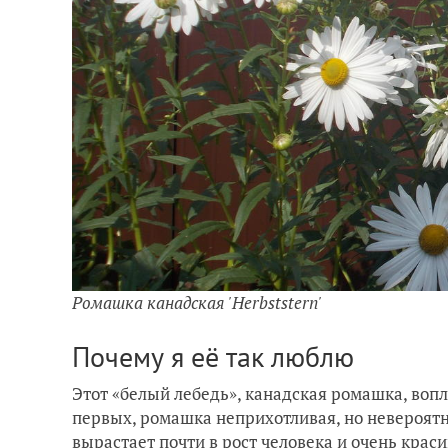
Ромашка канадская 'Herbststern'
Почему я её так люблю
Этот «белый лебедь», канадская ромашка, воп
первых, ромашка неприхотливая, но невероятн
вырастает почти в рост человека и очень крас