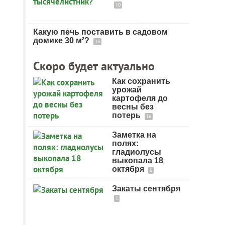
10
Какую печь поставить в садовом
домике 30 м²?
13
Скоро будет актуально
Как сохранить
урожай
картофеля до
весны без
потерь
16
Заметка на
полях:
гладиолусы
выкопала 18
октября
6
Закаты сентября
1