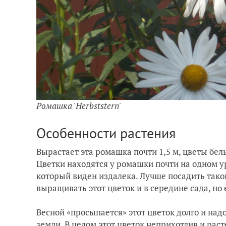
Ромашка
'Herbststern'
Особенности растения
Вырастает эта ромашка почти 1,5 м, цветы белы
Цветки находятся у ромашки почти на одном у
который виден издалека. Лучше посадить такой
выращивать этот цветок и в середине сада, но
Весной «просыпается» этот цветок долго и над
земли. В целом этот цветок неприхотлив и рас