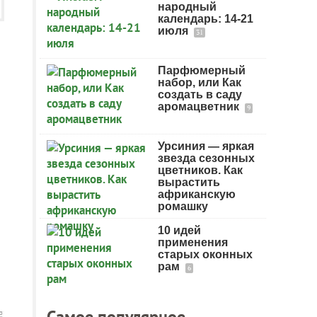
народный
календарь: 14-21
июля
31
Парфюмерный
набор, или Как
создать в саду
аромацветник
9
Урсиния — яркая
звезда сезонных
цветников. Как
вырастить
африканскую
ромашку
10 идей
применения
старых оконных
рам
6
Самое популярное