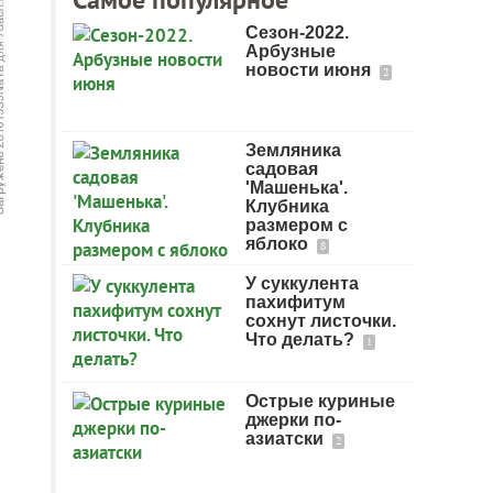
Сезон-2022.
Арбузные
новости июня
2
Земляника
садовая
'Машенька'.
Клубника
размером с
яблоко
8
У суккулента
пахифитум
сохнут листочки.
Что делать?
1
Острые куриные
джерки по-
азиатски
2