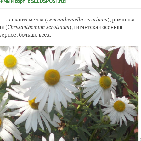
имый сорт" с SEEDSPOST.ru»
 — левкантемелла (
Leucanthemella serotinum
)
, ромашка
яя
(
Chrysanthemum serotinum
),
гигантская осенняя
верное, больше всех.