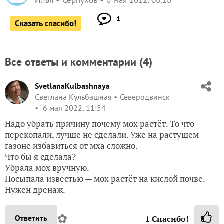
Илья
Серпухов
6 мая 2022, 08:18
1
Сказать спасибо!
Все ответы и комментарии (
4
)
SvetlanaKulbashnaya
Светлана Кульбашная
Северодвинск
6 мая 2022, 11:54
Надо убрать причину почему мох растёт. То что
перекопали, лучше не сделали. Уже на растущем
газоне избавиться от мха сложно.
Что бы я сделала?
Убрала мох вручную.
Посыпала известью — мох растёт на кислой почве.
Нужен дренаж.
✿
Ответить
1
Спасибо!