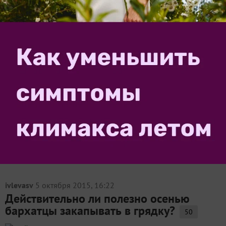
Посоветуйте, что лучше — перекопать по осени (весь)
участок или так и косить эти сорняки? Или
обработать по листу (выборочно) глифосатом?
Сорняков много, очень много. Два года не
обрабатывался до нас участок. В мае мы собрали
сухостой, к...
sirotina_nv
29 сентября 2016, 09:49
Нужно ли перекапывать участок с
посеянной горчицей?
4
После уборки овощей засеяли участок горчицей. Она
выросла и зацвела. Нужно ли оставлять её под зиму
или перекопать участок до морозов?
ivlevasv
5 октября 2015, 16:22
Действительно ли полезно осенью
бархатцы закапывать в грядку?
50