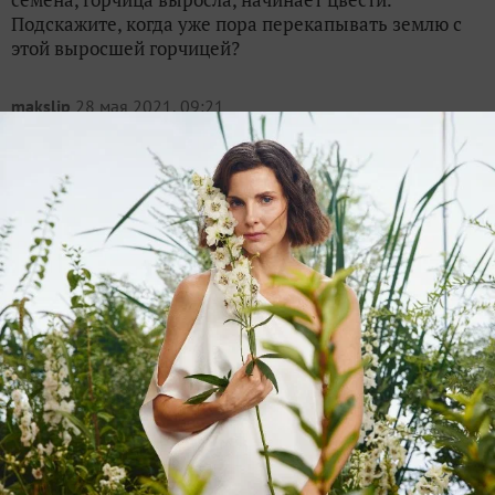
Подскажите, когда уже пора перекапывать землю с
этой выросшей горчицей?
makslip
28 мая 2021, 09:21
Стоит ли перекапывать скошенную
рожь, чтобы посеять новые сидераты?
45
Скосил озимую рожь. Планирую посеять фацелию.
Участок под картофель 2022 года. Встал вопрос: стоит
ли перекапывать участок под посев новых сидератов
или просто раскидать семена и полить? Рожь
Скошенная рожь
Natalium
7 августа 2024, 10:33
Стоит ли перекопать сильно заросший
сорняками участок по осени (весь)? Как
лучше поступить?
18