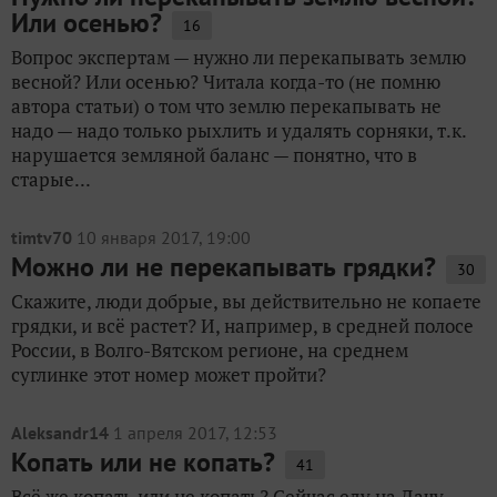
Или осенью?
16
Вопрос экспертам — нужно ли перекапывать землю
весной? Или осенью? Читала когда-то (не помню
автора статьи) о том что землю перекапывать не
надо — надо только рыхлить и удалять сорняки, т.к.
нарушается земляной баланс — понятно, что в
старые...
timtv70
10 января 2017, 19:00
Можно ли не перекапывать грядки?
30
Скажите, люди добрые, вы действительно не копаете
грядки, и всё растет? И, например, в средней полосе
России, в Волго-Вятском регионе, на среднем
суглинке этот номер может пройти?
Aleksandr14
1 апреля 2017, 12:53
Копать или не копать?
41
Всё же копать или не копать? Сейчас еду на Дачу