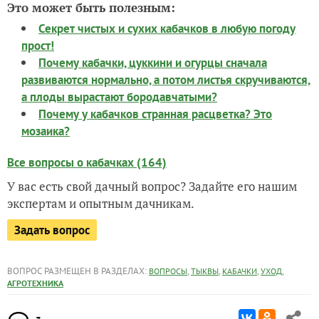
Это может быть полезным:
Секрет чистых и сухих кабачков в любую погоду
прост!
Почему кабачки, цуккини и огурцы сначала
развиваются нормально, а потом листья скручиваются,
а плоды вырастают бородавчатыми?
Почему у кабачков странная расцветка? Это
мозаика?
Все вопросы о кабачках (164)
У вас есть свой дачный вопрос? Задайте его нашим
экспертам и опытным дачникам.
Задать вопрос
ВОПРОС РАЗМЕЩЕН В РАЗДЕЛАХ:
,
,
,
,
ВОПРОСЫ
ТЫКВЫ
КАБАЧКИ
УХОД
АГРОТЕХНИКА