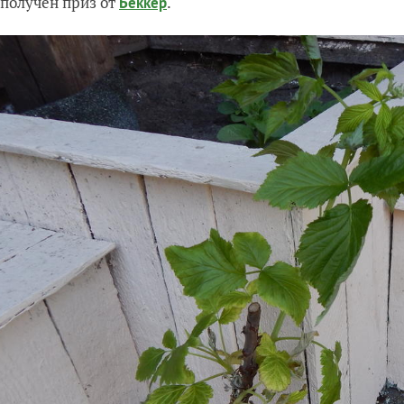
 получен приз от
.
Беккер