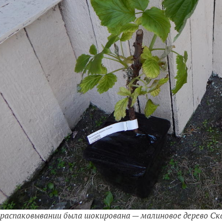
 распаковывании была шокирована — малиновое дерево Ск