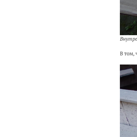
Внутре
В том,