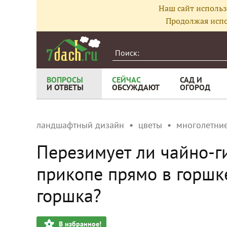
Наш сайт использ
Продолжая испо
ВОПРОСЫ
СЕЙЧАС
САД И
И ОТВЕТЫ
ОБСУЖДАЮТ
ОГОРОД
ландшафтный дизайн
цветы
многолетние
Перезимует ли чайно-г
прикопе прямо в горшк
горшка?
В избранное!