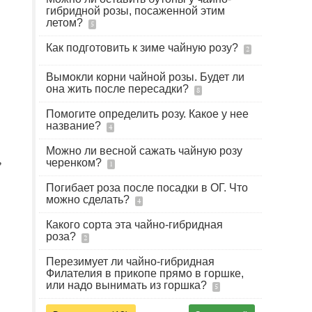
гибридной розы, посаженной этим
летом?
5
Как подготовить к зиме чайную розу?
2
Вымокли корни чайной розы. Будет ли
она жить после пересадки?
8
Помогите определить розу. Какое у нее
название?
4
Можно ли весной сажать чайную розу
,
черенком?
1
Погибает роза после посадки в ОГ. Что
можно сделать?
4
Какого сорта эта чайно-гибридная
роза?
2
Перезимует ли чайно-гибридная
Филателия в прикопе прямо в горшке,
или надо вынимать из горшка?
5