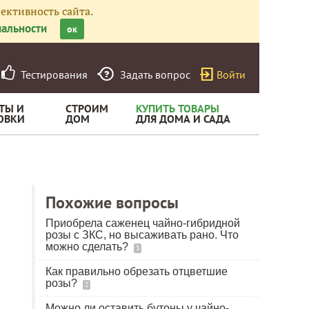
ективность сайта.
альности
ок
Тестирования
Задать вопрос
Войти
ТЫ И
СТРОИМ
КУПИТЬ ТОВАРЫ
ОВКИ
ДОМ
ДЛЯ ДОМА И САДА
Похожие вопросы
Приобрела саженец чайно-гибридной
розы с ЗКС, но высаживать рано. Что
можно сделать?
3
Как правильно обрезать отцветшие
розы?
2
Можно ли оставить бутоны у чайно-