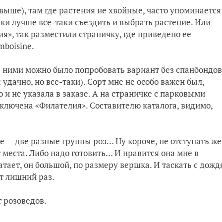
выше), там где растения не хвойные, часто упоминается
пки лучше все-таки съездить и выбрать растение. Или
ия», так разместили страничку, где приведено ее
mboisine
.
 с ними можно было попробовать вариант без спанбондов
 удачно, но все-таки). Сорт мне не особо важен был,
о и не указала в заказе. А на страничке с парковыми
ключена «Филателия». Составителю каталога, видимо,
е — две разные группы роз… Ну короче, не отступать же
 места. Либо надо готовить… И нравится она мне в
атает, он большой, по размеру вершка. И таскать с дожд
ет лишний раз.
 розоведов.