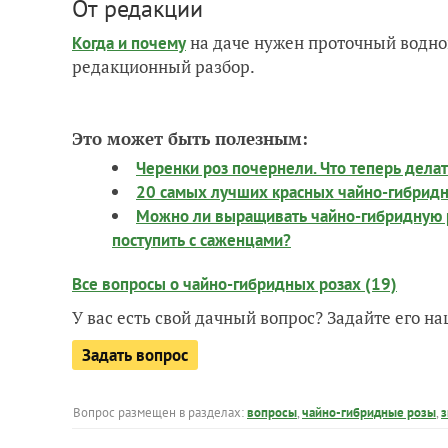
От редакции
на даче нужен проточный водно
Когда и почему
редакционный разбор.
Это может быть полезным:
Черенки роз почернели. Что теперь делат
20 самых лучших красных чайно-гибридн
Можно ли выращивать чайно-гибридную р
поступить с саженцами?
Все вопросы о чайно-гибридных розах (19)
У вас есть свой дачный вопрос? Задайте его 
Задать вопрос
Вопрос размещен в разделах:
вопросы
,
чайно-гибридные розы
,
з