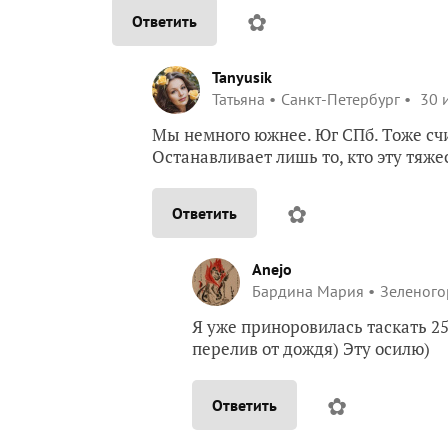
✿
Ответить
Tanyusik
Татьяна
Санкт-Петербург
30 и
Мы немного южнее. Юг СПб. Тоже счит
Останавливает лишь то, кто эту тяже
✿
Ответить
Anejo
Бардина Мария
Зеленого
Я уже приноровилась таскать 25
перелив от дождя) Эту осилю)
✿
Ответить