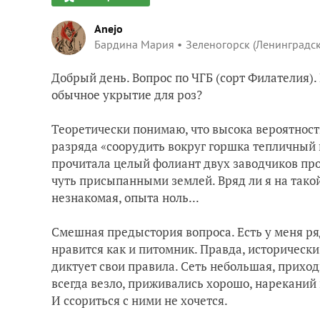
Anejo
Бардина Мария
Зеленогорск (Ленинградс
Добрый день. Вопрос по ЧГБ (сорт Филателия).
обычное укрытие для роз?
Теоретически понимаю, что высока вероятность
разряда «соорудить вокруг горшка тепличный 
прочитала целый фолиант двух заводчиков пр
чуть присыпанными землей. Вряд ли я на такой
незнакомая, опыта ноль...
Смешная предыстория вопроса. Есть у меня ря
нравится как и питомник. Правда, историческ
диктует свои правила. Сеть небольшая, прихо
всегда везло, приживались хорошо, нареканий н
И ссориться с ними не хочется.