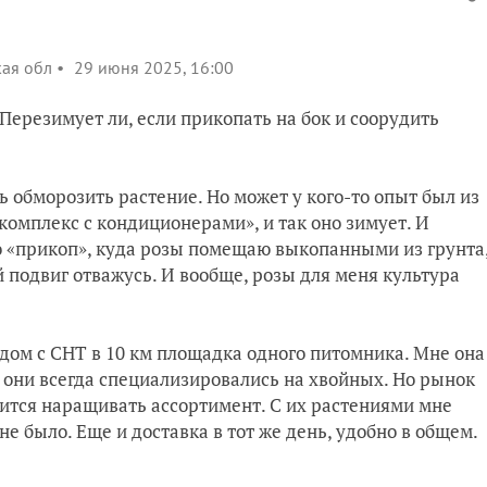
кая обл
29 июня 2025, 16:00
 Перезимует ли, если прикопать на бок и соорудить
 обморозить растение. Но может у кого-то опыт был из
комплекс с кондиционерами», и так оно зимует. И
о «прикоп», куда розы помещаю выкопанными из грунта
 подвиг отважусь. И вообще, розы для меня культура
дом с СНТ в 10 км площадка одного питомника. Мне она
и они всегда специализировались на хвойных. Но рынок
дится наращивать ассортимент. С их растениями мне
е было. Еще и доставка в тот же день, удобно в общем.