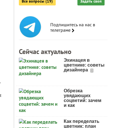
Все вопросы (19)
Задать свой
Подпишитесь на нас в
телеграме
Сейчас актуально
Эхинацея в
цветнике: советы
дизайнера
2
.
Обрезка
я
увядающих
соцветий: зачем
и как
Как переделать
цветник: план