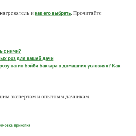
нагреватель и
. Прочитайте
как его выбрать
ь с ними?
ых роз для вашей дачи
озу патио Бэйби Баккара в домашних условиях? Как
нашим экспертам и опытным дачникам.
имовка
,
прикопка