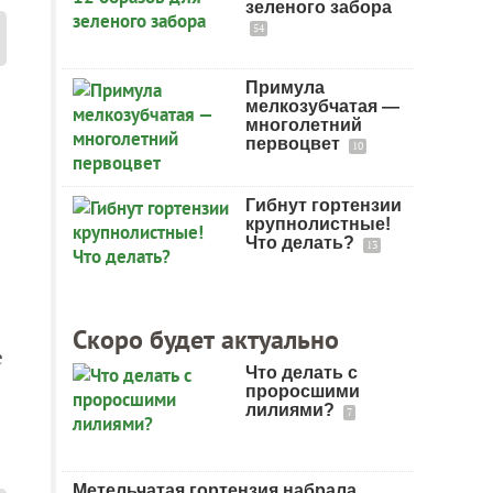
зеленого забора
54
Примула
мелкозубчатая —
многолетний
первоцвет
10
Гибнут гортензии
крупнолистные!
Что делать?
13
Скоро будет актуально
е
Что делать с
проросшими
лилиями?
7
Метельчатая гортензия набрала