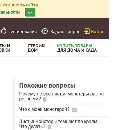
ективность сайта.
альности
ок
Тестирования
Задать вопрос
Войти
ТЫ И
СТРОИМ
КУПИТЬ ТОВАРЫ
ОВКИ
ДОМ
ДЛЯ ДОМА И САДА
Похожие вопросы
Почему не все листья монстеры растут
резными?
1
Что с моей монстерой?
12
Листья монстеры темнеют по краям.
Что делать?
1