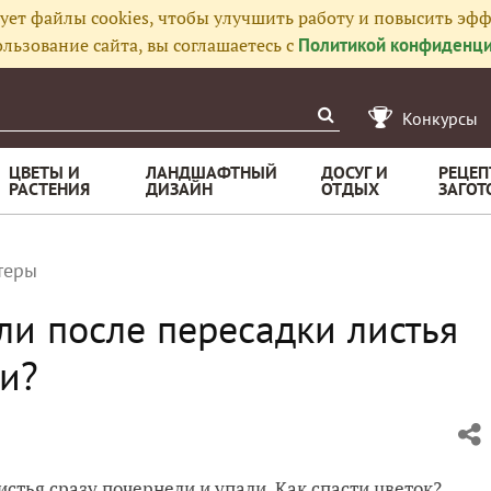
ует файлы cookies, чтобы улучшить работу и повысить эфф
льзование сайта, вы соглашаетесь с
Политикой конфиденци
Конкурсы
ЦВЕТЫ И
ЛАНДШАФТНЫЙ
ДОСУГ И
РЕЦЕП
РАСТЕНИЯ
ДИЗАЙН
ОТДЫХ
ЗАГОТ
теры
сли после пересадки листья
ли?
истья сразу почернели и упали. Как спасти цветок?