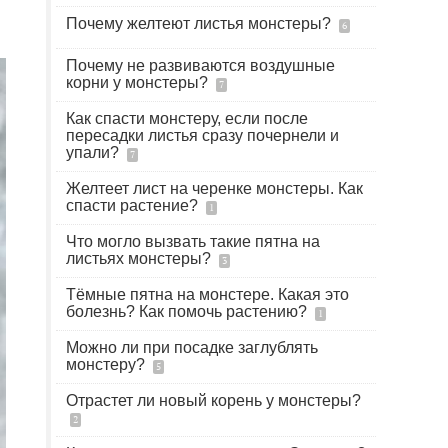
Почему желтеют листья монстеры?
6
Почему не развиваются воздушные
корни у монстеры?
7
Как спасти монстеру, если после
пересадки листья сразу почернели и
упали?
7
Желтеет лист на черенке монстеры. Как
спасти растение?
1
Что могло вызвать такие пятна на
листьях монстеры?
3
Тёмные пятна на монстере. Какая это
болезнь? Как помочь растению?
1
Можно ли при посадке заглублять
монстеру?
5
Отрастет ли новый корень у монстеры?
2