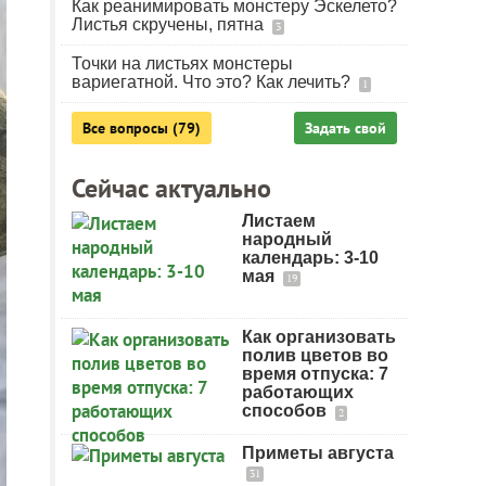
Как реанимировать монстеру Эскелето?
Листья скручены, пятна
3
Точки на листьях монстеры
вариегатной. Что это? Как лечить?
1
Все вопросы (79)
Задать свой
Сейчас актуально
Листаем
народный
календарь: 3-10
мая
19
Как организовать
полив цветов во
время отпуска: 7
работающих
способов
2
Приметы августа
31