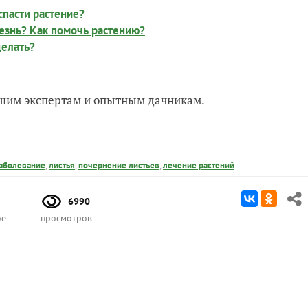
спасти растение?
лезнь? Как помочь растению?
делать?
нашим экспертам и опытным дачникам.
заболевание
,
листья
,
почернение листьев
,
лечение растений
6990
ое
просмотров