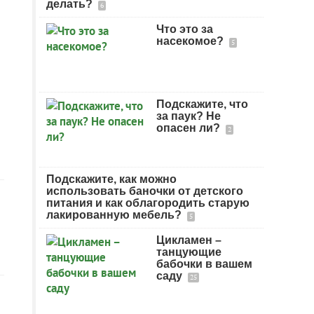
делать?
6
Что это за
насекомое?
5
Подскажите, что
за паук? Не
опасен ли?
2
Подскажите, как можно
использовать баночки от детского
питания и как облагородить старую
лакированную мебель?
5
Цикламен –
танцующие
бабочки в вашем
саду
25