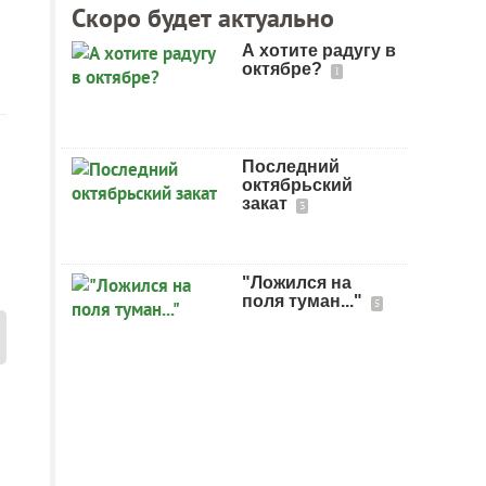
Скоро будет актуально
А хотите радугу в
октябре?
1
Последний
октябрьский
закат
3
"Ложился на
поля туман..."
5