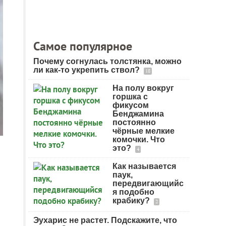
Самое популярное
Почему согнулась толстянка, можно
ли как-то укрепить ствол?
18
На полу вокруг
горшка с
фикусом
Бенджамина
постоянно
чёрные мелкие
комочки. Что
это?
4
Как называется
паук,
передвигающийс
я подобно
крабику?
2
Эухарис не растет. Подскажите, что