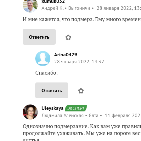
xumuk032
Андрей К.
Выгоничи
28 января 2022, 13
И мне кажется, что подмерз. Ему много времен
✿
Ответить
Arina0429
28 января 2022, 14:32
Спасибо!
✿
Ответить
Uleyskaya
ЭКСПЕРТ
Людмила Улейская
Ялта
11 февраля 2022
Однозначно подмерзание. Как вам уже правиль
продолжайте ухаживать. Мы уже на пороге вес
листья.