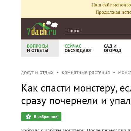
Наш сайт использ
Продолжая испо
ВОПРОСЫ
СЕЙЧАС
САД И
И ОТВЕТЫ
ОБСУЖДАЮТ
ОГОРОД
досуг и отдых
комнатные растения
монс
Как спасти монстеру, е
сразу почернели и упа
В избранное!
Забрала с работы монстеру. После пересадки л