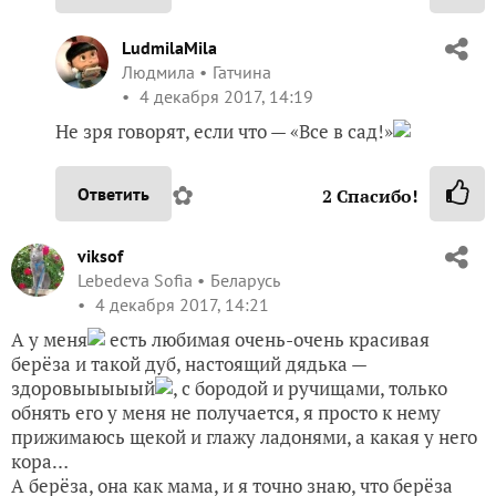
LudmilaMila
Людмила
Гатчина
4 декабря 2017, 14:19
Не зря говорят, если что — «Все в сад!»
✿
Ответить
2
Спасибо!
viksof
Lebedeva Sofia
Беларусь
4 декабря 2017, 14:21
А у меня
есть любимая очень-очень красивая
берёза и такой дуб, настоящий дядька —
здоровыыыыый
, с бородой и ручищами, только
обнять его у меня не получается, я просто к нему
прижимаюсь щекой и глажу ладонями, а какая у него
кора…
А берёза, она как мама, и я точно знаю, что берёза