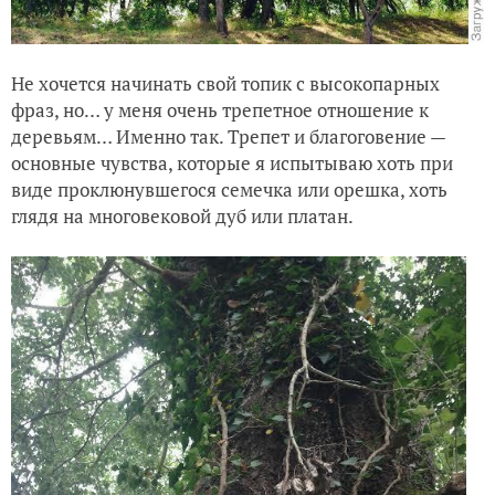
Не хочется начинать свой топик с высокопарных
фраз, но… у меня очень трепетное отношение к
деревьям… Именно так. Трепет и благоговение —
основные чувства, которые я испытываю хоть при
виде проклюнувшегося семечка или орешка, хоть
глядя на многовековой дуб или платан.