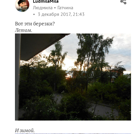
LudmilaMila
Людмила
Гатчина
3 декабря 2017, 21:43
Вот эти березки?
Летом.
И зимой.