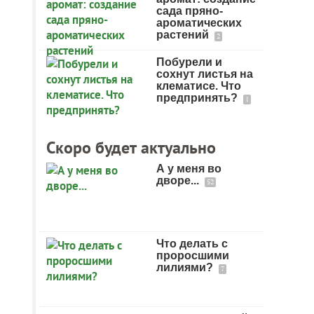
сада пряно-
ароматических
растений
2
Побурели и
сохнут листья на
клематисе. Что
предпринять?
1
Скоро будет актуально
А у меня во
дворе...
52
Что делать с
проросшими
лилиями?
7