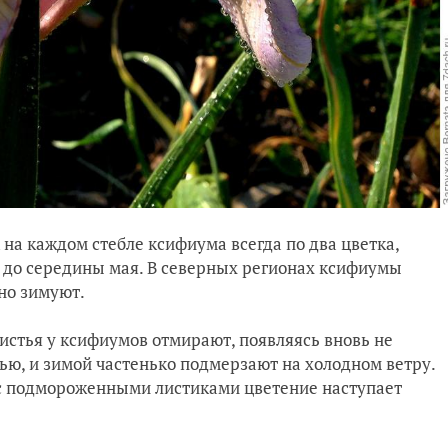
к на каждом стебле ксифиума всегда по два цветка,
 до середины мая. В северных регионах ксифиумы
но зимуют.
листья у ксифиумов отмирают, появляясь вновь не
нью, и зимой частенько подмерзают на холодном ветру.
ов с подмороженными листиками цветение наступает