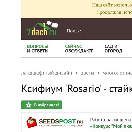
Наш сайт использ
Продолжая испо
ВОПРОСЫ
СЕЙЧАС
САД И
И ОТВЕТЫ
ОБСУЖДАЮТ
ОГОРОД
ландшафтный дизайн
цветы
многолетние
Ксифиум 'Rosario' - ста
В избранное!
Работа размещена
«Конкурс "Мой люб