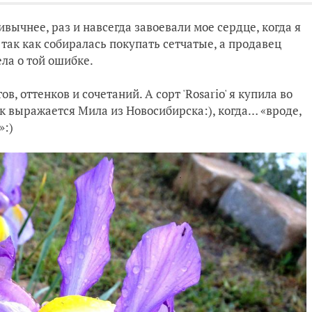
вычнее, раз и навсегда завоевали мое сердце, когда я
 так как собиралась покупать сетчатые, а продавец
ела о той ошибке.
в, оттенков и сочетаний. А сорт 'Rosario' я купила во
к выражается Мила из Новосибирска:), когда… «вроде,
»:)