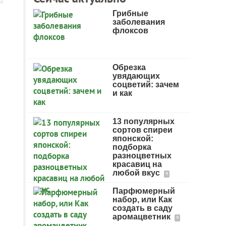
Грибные
заболевания
флоксов
Обрезка
увядающих
соцветий: зачем
и как
13 популярных
сортов спиреи
японской:
подборка
разноцветных
красавиц на
любой вкус
9
Парфюмерный
набор, или Как
создать в саду
аромацветник
9