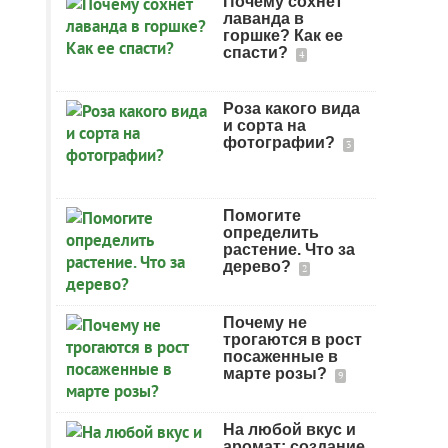
Почему сохнет
лаванда в
горшке? Как ее
спасти?
4
Роза какого вида
и сорта на
фотографии?
3
Помогите
определить
растение. Что за
дерево?
2
Почему не
трогаются в рост
посаженные в
марте розы?
9
На любой вкус и
аромат: создание