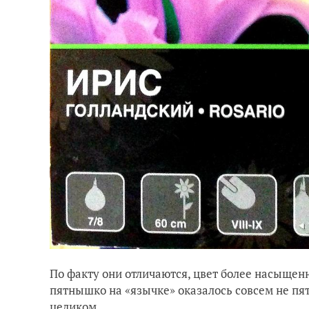
По факту они отличаются, цвет более насыщенн
пятнышко на «язычке» оказалось совсем не пя
целиком.