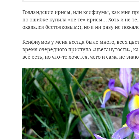
Голландские ирисы, или ксифиумы, как мне при
по ошибке купила «не те» ирисы… Хоть и не те,
оказался бестолковым:), но я ни разу не пожал
Ксифиумов у меня всегда было много, всех цвето
время очередного приступа «цветанутости», ка
всё есть, но что-то хочется, чего и сама не знаю