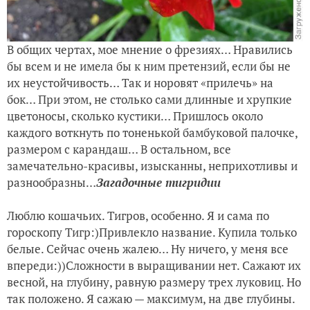
В общих чертах, мое мнение о фрезиях… Нравились
бы всем и не имела бы к ним претензий, если бы не
их неустойчивость… Так и норовят «прилечь» на
бок… При этом, не столько сами длинные и хрупкие
цветоносы, сколько кустики… Пришлось около
каждого воткнуть по тоненькой бамбуковой палочке,
размером с карандаш… В остальном, все
замечательно-красивы, изысканны, неприхотливы и
разнообразны…
Загадочные тигридии
Люблю кошачьих. Тигров, особенно. Я и сама по
гороскопу Тигр:)Привлекло название. Купила только
белые. Сейчас очень жалею… Ну ничего, у меня все
впереди:))Сложности в выращивании нет. Сажают их
весной, на глубину, равную размеру трех луковиц. Но
так положено. Я сажаю — максимум, на две глубины.