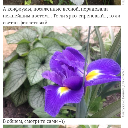
А ксифиумы, посаженные весной, порадовали
нежнейшим цветом… То ли ярко-сиреневый.., то ли
светло-фиолетовый…
В общем, смотрите сами =))