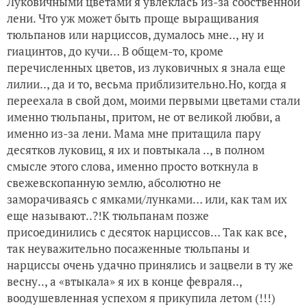
Луковичными цветами я увлеклась из-за собственной
лени. Что уж может быть проще выращивания
тюльпанов или нарциссов, думалось мне.., ну и
гиацинтов, до кучи… В общем-то, кроме
перечисленных цветов, из луковичных я знала еще
лилии.., да и то, весьма приблизительно.Но, когда я
переехала в свой дом, моими первыми цветами стали
именно тюльпаны, притом, не от великой любви, а
именно из-за лени. Мама мне притащила пару
десятков луковиц, я их и повтыкала .., в полном
смысле этого слова, именно просто воткнула в
свежевскопанную землю, абсолютно не
заморачиваясь с ямками/лунками… или, как там их
еще называют..?!К тюльпанам позже
присоединились с десяток нарциссов… Так как все,
так неуважительно посаженные тюльпаны и
нарциссы очень удачно принялись и зацвели в ту же
весну.., а «втыкала» я их в конце февраля..,
воодушевленная успехом я прикупила летом (!!!)