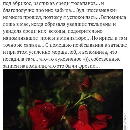
под абрикос, распихав среди тюльпанов… и
благополучно про них забыла… Зуд «посевнянки»
немного прошел, поэтому я успокоилась… Вспомнила
лишь в мае, когда обрезала увядшие тюльпаны и
увидела среди них всходы, подозрительно
напоминавшие ирисы в миниатюре… Но ирисы я там
точно не сажала… С помощью почёсывания в затылке
и при этом усиленно морща лоб, я вспомнила, что
посадила там… что-то луковичное =)), собственные
записи напомнили, что это были фрезии…