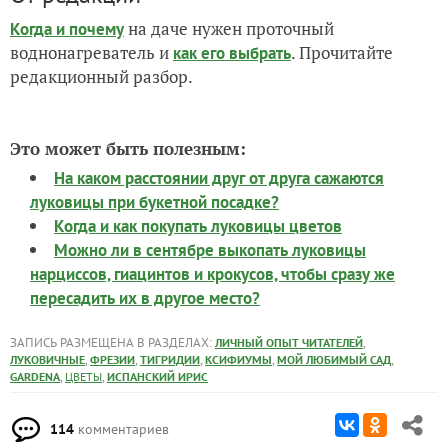
на даче нужен проточный
Когда и почему
воднонагреватель и
. Прочитайте
как его выбрать
редакционный разбор.
Это может быть полезным:
На каком расстоянии друг от друга сажаются
луковицы при букетной посадке?
Когда и как покупать луковицы цветов
Можно ли в сентябре выкопать луковицы
нарциссов, гиацинтов и крокусов, чтобы сразу же
пересадить их в другое место?
ЗАПИСЬ РАЗМЕЩЕНА В РАЗДЕЛАХ:
,
ЛИЧНЫЙ ОПЫТ ЧИТАТЕЛЕЙ
,
,
,
,
,
ЛУКОВИЧНЫЕ
ФРЕЗИИ
ТИГРИДИИ
КСИФИУМЫ
МОЙ ЛЮБИМЫЙ САД
,
,
GARDENA
ЦВЕТЫ
ИСПАНСКИЙ ИРИС
114
комментариев