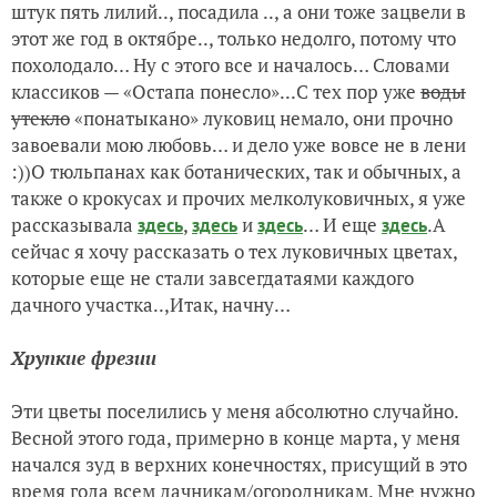
штук пять лилий.., посадила .., а они тоже зацвели в
этот же год в октябре.., только недолго, потому что
похолодало… Ну с этого все и началось… Словами
классиков — «Остапа понесло»...С тех пор уже
воды
утекло
«понатыкано» луковиц немало, они прочно
завоевали мою любовь… и дело уже вовсе не в лени
:))О тюльпанах как ботанических, так и обычных, а
также о крокусах и прочих мелколуковичных, я уже
рассказывала
,
и
… И еще
.А
здесь
здесь
здесь
здесь
сейчас я хочу рассказать о тех луковичных цветах,
которые еще не стали завсегдатаями каждого
дачного участка..,Итак, начну…
Хрупкие фрезии
Эти цветы поселились у меня абсолютно случайно.
Весной этого года, примерно в конце марта, у меня
начался зуд в верхних конечностях, присущий в это
время года всем дачникам/огородникам. Мне нужно