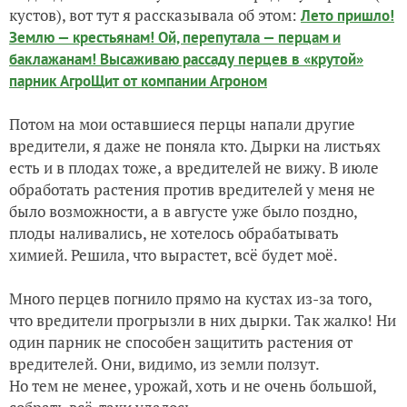
кустов), вот тут я рассказывала об этом:
Лето пришло!
Землю — крестьянам! Ой, перепутала — перцам и
баклажанам! Высаживаю рассаду перцев в «крутой»
парник АгроЩит от компании Агроном
Потом на мои оставшиеся перцы напали другие
вредители, я даже не поняла кто. Дырки на листьях
есть и в плодах тоже, а вредителей не вижу. В июле
обработать растения против вредителей у меня не
было возможности, а в августе уже было поздно,
плоды наливались, не хотелось обрабатывать
химией. Решила, что вырастет, всё будет моё.
Много перцев погнило прямо на кустах из-за того,
что вредители прогрызли в них дырки. Так жалко! Ни
один парник не способен защитить растения от
вредителей. Они, видимо, из земли ползут.
Но тем не менее, урожай, хоть и не очень большой,