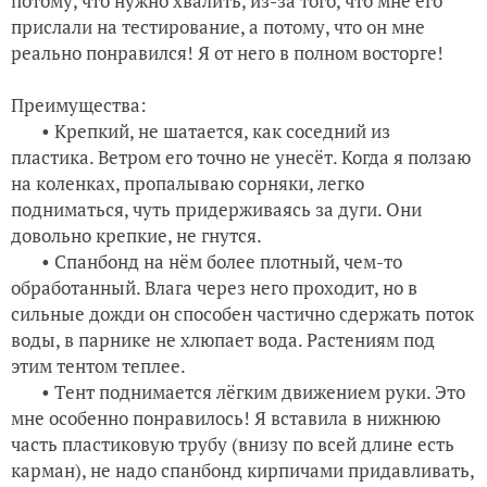
потому, что нужно хвалить, из-за того, что мне его
прислали на тестирование, а потому, что он мне
реально понравился! Я от него в полном восторге!
Преимущества:
• Крепкий, не шатается, как соседний из
пластика. Ветром его точно не унесёт. Когда я ползаю
на коленках, пропалываю сорняки, легко
подниматься, чуть придерживаясь за дуги. Они
довольно крепкие, не гнутся.
• Спанбонд на нём более плотный, чем-то
обработанный. Влага через него проходит, но в
сильные дожди он способен частично сдержать поток
воды, в парнике не хлюпает вода. Растениям под
этим тентом теплее.
• Тент поднимается лёгким движением руки. Это
мне особенно понравилось! Я вставила в нижнюю
часть пластиковую трубу (внизу по всей длине есть
карман), не надо спанбонд кирпичами придавливать,