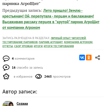
парника АгроЩит"
Предыдущая запись:
Лето пришло! Землю -
крестьянам! Ой, перепутала - перцам и баклажанам!
Высаживаю рассаду перцев в "крутой" парник АгроЩит
от компании Агроном
ЗАПИСЬ РАЗМЕЩЕНА В РАЗДЕЛАХ:
,
ЛИЧНЫЙ ОПЫТ ЧИТАТЕЛЕЙ
,
,
,
ТЕСТИРОВАНИЕ ПАРНИКОВ
ПАРНИК АГРОЩИТ
КОМПАНИЯ АГРОНОМ
,
,
,
ОТЧЕТЫ
СБОР УРОЖАЯ
ИТОГИ
ИТОГИ ТЕСТИРОВАНИЯ
4
комментария
16
спасибо за запись
в избранное
2465
просмотров
Автор записи:
Cozaaa