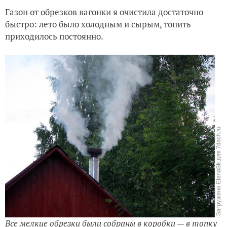
Газон от обрезков вагонки я очистила достаточно
Мой сад. История создания. 2010 год. 3 сезон-5
быстро: лето было холодным и сырым, топить
приходилось постоянно.
Мой сад. История создания. 2010 год. 3 сезон-4
Все мелкие обрезки были собраны в коробки — в топку