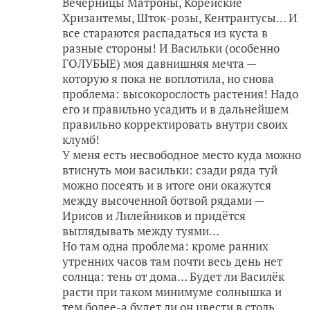
Вечерницы Матроны, Корейские
Хризантемы, Шток-розы, Кентрантусы… И
все стараются распадаться из куста в
разные стороны! И Васильки (особенно
ГОЛУБЫЕ) моя давнишняя мечта —
которую я пока не воплотила, но снова
проблема: высокорослость растения! Надо
его и правильно усадить и в дальнейшем
правильно корректировать внутри своих
клумб!
У меня есть несвободное место куда можно
втиснуть мои васильки: сзади ряда туй
можно посеять и в итоге они окажутся
между высоченной ботвой рядами —
Ирисов и Лилейников и придётся
выглядывать между туями…
Но там одна проблема: кроме ранних
утренних часов там почти весь день нет
солнца: тень от дома… Будет ли Василёк
расти при таком минимуме солнышка и
тем более-а будет ли он цвести в столь