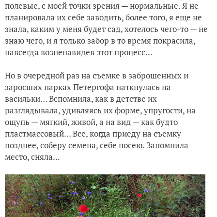
полевые, с моей точки зрения — нормальные. Я не
планировала их себе заводить, более того, я еще не
Туя - еще одна жертва
знала, каким у меня будет сад, хотелось чего-то — не
знаю чего, и я только забор в то время покрасила,
Еще о горении хвойных
навсегда возненавидев этот процесс...
Но в очередной раз на съемке в заброшенных и
заросших парках Петергофа наткнулась на
васильки… Вспомнила, как в детстве их
разглядывала, удивляясь их форме, упругости, на
ощупь — мягкий, живой, а на вид — как будто
пластмассовый… Все, когда приеду на съемку
позднее, соберу семена, себе посею. Запомнила
место, сняла...