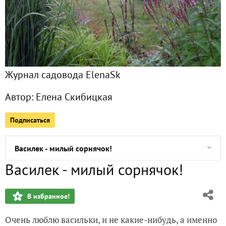
С 1 апреля...
Прострелы взошли...
Журнал садовода ElenaSk
Компост
Автор:
Елена Скибицкая
Попытки увеличить малоуходность сада. Остров на газон
Подписаться
Штокроза. Мальва: последняя попытка
Василек - милый сорнячок!
Василек - милый сорнячок!
Мои эдельвейсы: история, настоящее и надежда на буду
В избранное!
Монарда
Очень люблю васильки, и не какие-нибудь, а именно
Новые прострелы