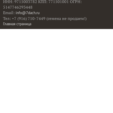
ИНН: 9715003782 КПП: 771501001 ОГРН:
5147746293448
Email:
info@7dach.ru
Тел: +7 (916) 710-7449 (семена не продаем!)
Главная страница
Сейчас публикуют
Сейчас обсуждают
Дачные вопросы
Помощь
Все товары
Все фото
Все вопросы
Все статьи
Все тэги
Правила общения
Пользовательское соглашение
Политика конфиденциальности
Контактная информация