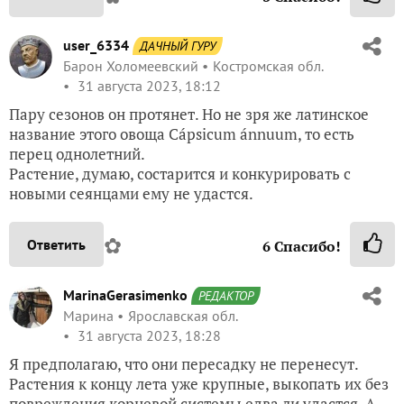
user_6334
ДАЧНЫЙ ГУРУ
Барон Холомеевский
Костромская обл.
31 августа 2023, 18:12
Пару сезонов он протянет. Но не зря же латинское
название этого овоща Cápsicum ánnuum, то есть
перец однолетний.
Растение, думаю, состарится и конкурировать с
новыми сеянцами ему не удастся.
✿
Ответить
6
Спасибо!
MarinaGerasimenko
РЕДАКТОР
Марина
Ярославская обл.
31 августа 2023, 18:28
Я предполагаю, что они пересадку не перенесут.
Растения к концу лета уже крупные, выкопать их без
повреждения корневой системы едва ли удастся. А