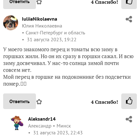
✿
Ответить
4
Спасибо!
IuliiaNikolaevna
Юлия Николаевна
Санкт-Петербург и область
31 августа 2023, 19:22
У моего знакомого перец и томаты всю зиму в
горшках жили. Но он их сразу в горшки сажал. И всю
зиму досвечивал. У нас-то солнца зимой почти
совсем нет.
Мой перец в горшке на подоконнике без подсветки
помер.🤷‍♀️
✿
Ответить
4
Спасибо!
Aleksandr14
Александр
Минск
31 августа 2023, 22:43