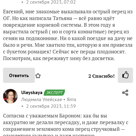
2 сентября 2023, 07:02
Евгений, мне знакомые выкапывали острый перец из
ОГ. Но как написала Татьяна — всё равно идёт
повреждение корневой системы. В этом году я
вырастила острый ( но и сорта комнатные) перец из
семян на подоконнике. Ни о какой поездке на дачу не
было и речи. Мне хватило тли, которую я им привезла
с букетом ромашек! Сейчас все перцы плодоносят.
Посмотрим, как переживут зиму без досветки.
✿
Ответить
2
Спасибо!
Uleyskaya
ЭКСПЕРТ
Людмила Улейская
Ялта
2 сентября 2023, 11:59
Согласна с уважаемым Бароном: как бы вы
аккуратно не делали пересадку, и даже перевалку с
сохранением земляного кома перец стручковый —
однолетняя культура и даже частично