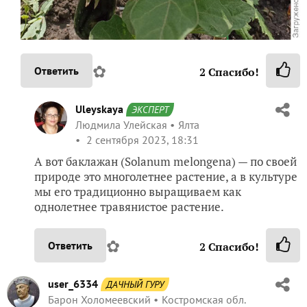
✿
Ответить
2
Спасибо!
Uleyskaya
ЭКСПЕРТ
Людмила Улейская
Ялта
2 сентября 2023, 18:31
А вот баклажан (Solanum melongena) — по своей
природе это многолетнее растение, а в культуре
мы его традиционно выращиваем как
однолетнее травянистое растение.
✿
Ответить
2
Спасибо!
user_6334
ДАЧНЫЙ ГУРУ
Барон Холомеевский
Костромская обл.