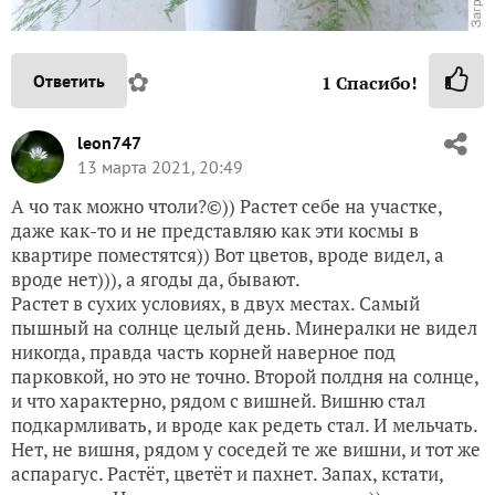
✿
Ответить
1
Спасибо!
leon747
13 марта 2021, 20:49
А чо так можно чтоли?©)) Растет себе на участке,
даже как-то и не представляю как эти космы в
квартире поместятся)) Вот цветов, вроде видел, а
вроде нет))), а ягоды да, бывают.
Растет в сухих условиях, в двух местах. Самый
пышный на солнце целый день. Минералки не видел
никогда, правда часть корней наверное под
парковкой, но это не точно. Второй полдня на солнце,
и что характерно, рядом с вишней. Вишню стал
подкармливать, и вроде как редеть стал. И мельчать.
Нет, не вишня, рядом у соседей те же вишни, и тот же
аспарагус. Растёт, цветёт и пахнет. Запах, кстати,