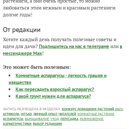
растением, а они очень простые, то можно
любоваться этим нежным и красивым растением
долгие годы!
От редакции
Хотите каждый день получать полезные советы и
идеи для дачи?
или
Подпишитесь на нас
в телеграме
в
!
мессенджере Max
Это может быть полезным:
Комнатные аспарагусы - легкость, грация и
изящество
Как пересадить взрослый аспарагус?
Какой грунт нужен для аспарагуса?
ЗАПИСЬ РАЗМЕЩЕНА В РАЗДЕЛАХ:
,
КОНКУРС ДОМАШНИХ РАСТЕНИЙ 2021
,
,
,
,
АГРИКОЛА
HITSAD
ЛИЧНЫЙ ОПЫТ ЧИТАТЕЛЕЙ
КОМНАТНЫЕ РАСТЕНИЯ
,
,
,
,
,
АСПАРАГУСЫ
ВЫРАЩИВАНИЕ
УХОД
ПЕРЕСАДКА
РАЗМНОЖЕНИЕ
,
ХАРАКТЕРИСТИКИ
ВЫБОР РЕДАКЦИИ