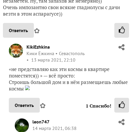
незаметен. Ну, там запахов же немеряно))
Очень импозантно свои всякие гладиолусы с дачи
везти в этом аспарагусе))
✿
Ответить
KikiEzhkina
Кики Ёжкина
Севастополь
13 марта 2021, 22:10
«не представляю как эти космы в квартире
поместятся)) » — всё просто:
Строишь большой дом и в нём размещаешь любые
космы
✿
Ответить
1
Спасибо!
leon747
14 марта 2021, 06:38