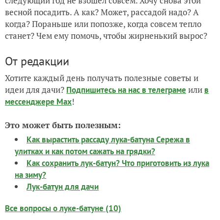
следующий год не взошёл совсем. Хочу снова этой
весной посадить. А как? Может, рассадой надо? А
когда? Пораньше или попозже, когда совсем тепло
станет? Чем ему помочь, чтобы жирненький вырос?
От редакции
Хотите каждый день получать полезные советы и
идеи для дачи?
или
Подпишитесь на нас
в телеграме
в
!
мессенджере Max
Это может быть полезным:
Как вырастить рассаду лука-батуна Сережа в
улитках и как потом сажать на грядки?
Как сохранить лук-батун? Что приготовить из лука
на зиму?
Лук-батун для дачи
Все вопросы о луке-батуне (10)