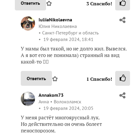
✿
Ответить
3
Спасибо!
IuliiaNikolaevna
Юлия Николаевна
Санкт-Петербург и область
19 февраля 2024, 18:41
У мамы был такой, но не долго жил. Вывелся.
А я вот его не понимала) странный на вид
какой-то 🤷‍♀️
✿
Ответить
1
Спасибо!
Annakom73
Анна
Волоколамск
19 февраля 2024, 20:05
У меня растёт многоярусный лук.
Но действительно он очень болеет
пеноспорозом.