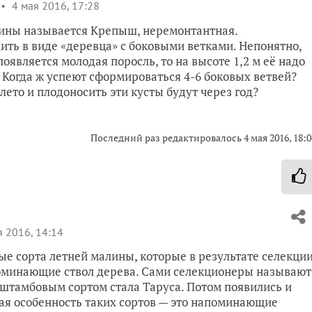
4 мая 2016, 17:28
лины называется Крепыш, неремонтантная.
дить в виде «деревца» с боковыми ветками. Непонятно,
оявляется молодая поросль, то на высоте 1,2 м её надо
е. Когда ж успеют сформироваться 4-6 боковых ветвей?
ето и плодоносить эти кусты будут через год?
Последний раз редактировалось
4 мая 2016, 18:0
 2016, 14:14
е сорта летней малины, которые в результате селекци
оминающие ствол дерева. Сами селекционеры называют
тамбовым сортом стала Таруса. Потом появились и
ая особенность таких сортов — это напоминающие