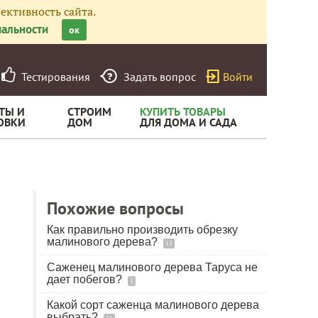
ективность сайта.
альности
ок
Тестирования
Задать вопрос
Войти
ТЫ И
СТРОИМ
КУПИТЬ ТОВАРЫ
ОВКИ
ДОМ
ДЛЯ ДОМА И САДА
Похожие вопросы
Как правильно производить обрезку
малинового дерева?
11
Саженец малинового дерева Таруса не
дает побегов?
1
Какой сорт саженца малинового дерева
выбрать?