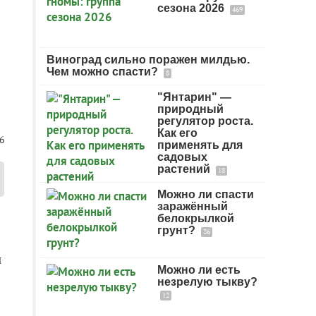
сезона 2026
469
Виноград сильно поражен милдью.
Чем можно спасти?
8
"Янтарин" —
природный
регулятор роста.
Как его
6
применять для
садовых
растений
18
Можно ли спасти
заражённый
белокрылкой
грунт?
26
и
Можно ли есть
незрелую тыкву?
12