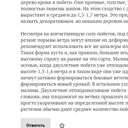
дерево крона и побеги. Они прочные, толстые,
полностью лишены шипов. На этом сходство с д
вырастают в среднем до 1,5-1,7 метра. Это пр
назвать декоративным. но никаким деревом на
Несмотря на впечатляющую силу побегов, под 
резкие порывы ветра могут вполне их деформ
рекомендуют использовать все же шпалеры ил
Такая форма куста и, как правило, большие яг
высокому спросу на рынке на эти сорта. Малин
осенью, когда двухлетние побеги уже отплодон
высоте 1,3-1,4 метра и в таком виде они уже и
начнут активно формироваться боковые веточки
формироваться новый урожай. В остальном уход
малины. Двухлетние отплодоносившие побеги 
словами, она плодоносит на ветвях прошлого го
просто укорачивают на определенной высоте п
растения обычно дают среднее количество по
✿
Ответить