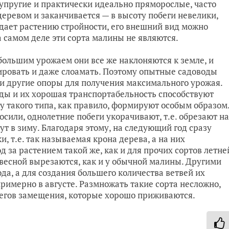
 упругие и практически идеально пряморослые, часто
еревом и заканчивается — в высоту побеги невелики,
идает растению стройности, его внешний вид можно
 самом деле эти сорта малины не являются.
большим урожаем они все же наклоняются к земле, и
ировать и даже слоамать. Поэтому опытные садоводы
и другие опоры для получения максимального урожая.
оды и их хорошая транспортабельность способствуют
у такого типа, как правило, формируют особым образом
осили, однолетние побеги укорачивают, т.е. обрезают на
дут в зиму. Благодаря этому, на следующий год сразу
, т.е. так называемая крона дерева, а на них
 за растением такой же, как и для прочих сортов летне
весной вырезаются, как и у обычной малины. Другими
да, а для создания большего количества ветвей их
римерно в августе. Размножать такие сорта несложно,
бегов замещения, которые хорошо приживаются.