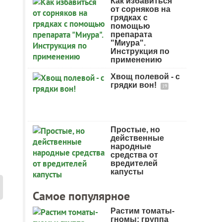
Как избавиться
от сорняков на
грядках с
помощью
препарата
"Миура".
Инструкция по
применению
Хвощ полевой - с
грядки вон!
19
Простые, но
действенные
народные
средства от
вредителей
капусты
Самое популярное
Растим томаты-
гномы: группа