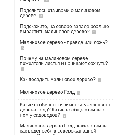
16
Поделитесь отзывами о малиновом
дереве
10
Подскажите, на северо-западе реально
вырастить малиновое дерево?
7
Малиновое дерево - правда или ложь?
3
Почему на малиновом дереве
пожелтели листья и начинают сохнуть?
1
Как посадить малиновое дерево?
2
Малиновое дерево Голд
4
Какие особенности зимовки малинового
дерева Голд? Какие вообще отзывы о
нем у садоводов?
2
Малиновое дерево Голд: какие отзывы,
как ведет себя в северо-западной