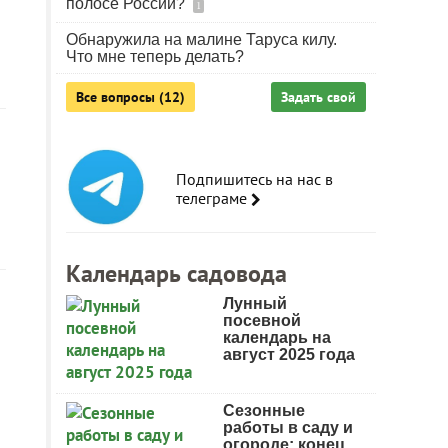
полосе России?
1
Обнаружила на малине Таруса килу.
Что мне теперь делать?
Все вопросы (12)
Задать свой
Подпишитесь на нас в
телеграме
Календарь садовода
Лунный
посевной
календарь на
август 2025 года
Сезонные
работы в саду и
огороде: конец