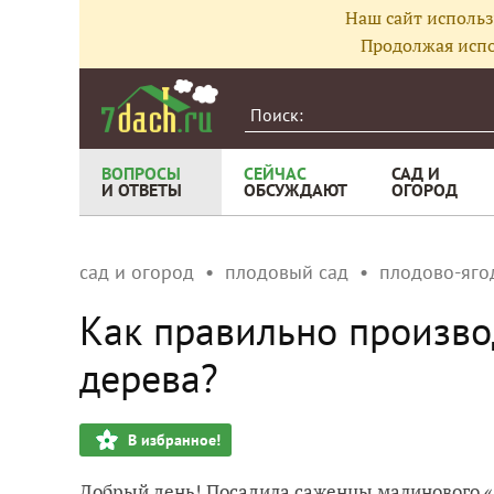
Наш сайт использ
Продолжая испо
ВОПРОСЫ
СЕЙЧАС
САД И
И ОТВЕТЫ
ОБСУЖДАЮТ
ОГОРОД
сад и огород
плодовый сад
плодово-яго
Как правильно произво
дерева?
В избранное!
Добрый день! Посадила саженцы малинового «