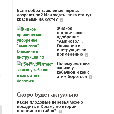
Если собрать зеленые перцы,
дозреют ли? Или ждать, пока станут
красными на кусте?
7
Жидкое
органическое
удобрение
"Аминозол".
Описание и
инструкция по
.
применению
2
Почему желтеют
завязи у
кабачков и как с
й
этим бороться
1
Скоро будет актуально
Какие плодовые деревья можно
посадить в Крыму во второй
половине октября?
3