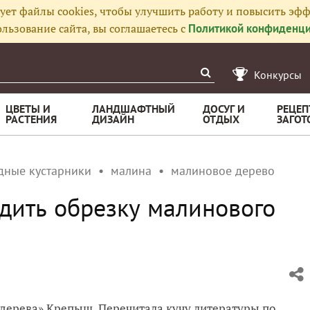
ует файлы cookies, чтобы улучшить работу и повысить эфф
льзование сайта, вы соглашаетесь с
Политикой конфиденци
Конкурсы
ЦВЕТЫ И
ЛАНДШАФТНЫЙ
ДОСУГ И
РЕЦЕП
РАСТЕНИЯ
ДИЗАЙН
ОТДЫХ
ЗАГОТ
дные кустарники
малина
малиновое дерево
дить обрезку малинового
дерева» Крепыш. Перечитала кучу литературы по