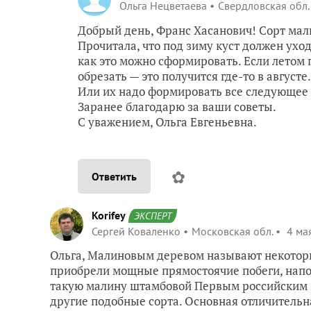
Ольга Нецветаева
Свердловская обл.
Добрый день, Франс Хасанович! Сорт ма
Прочитала, что под зиму куст должен ухо
как это можно сформировать. Если летом п
обрезать — это получится где-то в август
Или их надо формировать все следующее л
Заранее благодарю за ваши советы.
С уважением, Ольга Евгеньевна.
✿
Ответить
Korifey
ЭКСПЕРТ
Сергей Коваленко
Московская обл.
4 мая
Ольга, Малиновым деревом называют некоторы
приобрели мощные прямостоячие побеги, нап
такую малину штамбовой Первым российским ш
другие подобные сорта. Основная отличительн