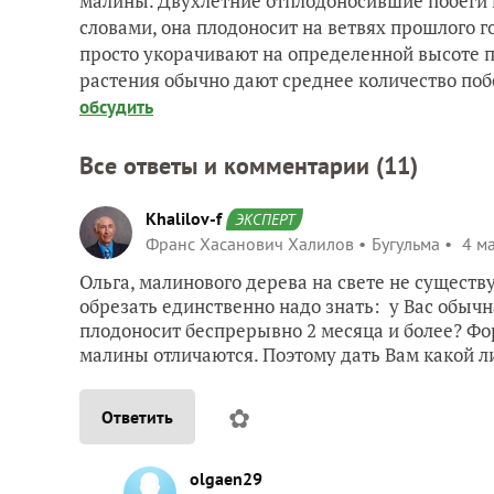
малины. Двухлетние отплодоносившие побеги 
словами, она плодоносит на ветвях прошлого го
просто укорачивают на определенной высоте п
растения обычно дают среднее количество по
обсудить
Все ответы и комментарии (
11
)
Khalilov-f
ЭКСПЕРТ
Франс Хасанович Халилов
Бугульма
4 ма
Ольга, малинового дерева на свете не существ
обрезать единственно надо знать: у Вас обыч
плодоносит беспрерывно 2 месяца и более? Ф
малины отличаются. Поэтому дать Вам какой л
✿
Ответить
olgaen29