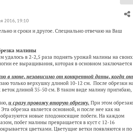
я 2016, 19:10
ельно и сроки и другое. Специально отвечаю на Ваш
малины
 удалось в 2-2,5 раза поднять урожай малины на своих
огии ее выращивания, которая в основном заключается
аю в июне, независимо от конкретной даты, когда он
заю только верхушку длиной 10-12 см. После обрезки н
х веток длиной 35-50 см. В таком виде малину пригибаю,
маю,
и сразу провожу вторую обрезку.
При этом обреза
 Эта обрезка является основной, и после нее как на
х образуются новые плодоносящие побеги. На каждом
разом, побег малины превращается в куст с 12-16
покрывается цветками. Цветущие ветки появляются и по