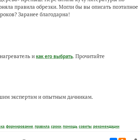
оняла правила обрезки. Могли бы вы описать поэтапное
роков? Заранее благодарна!
нагреватель и
. Прочитайте
как его выбрать
нашим экспертам и опытным дачникам.
зка
,
формирование
,
правила
,
сроки
,
помощь
,
советы
,
рекомендации