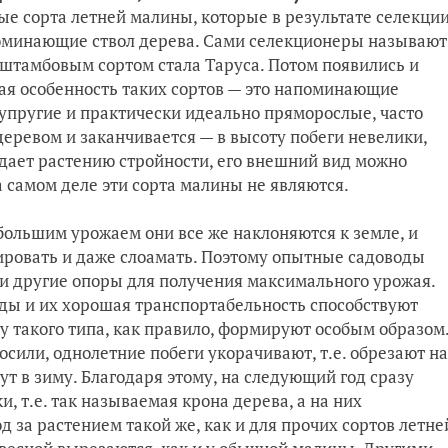
е сорта летней малины, которые в результате селекци
оминающие ствол дерева. Сами селекционеры называют
тамбовым сортом стала Таруса. Потом появились и
ая особенность таких сортов — это напоминающие
 упругие и практически идеально пряморослые, часто
еревом и заканчивается — в высоту побеги невелики,
идает растению стройности, его внешний вид можно
 самом деле эти сорта малины не являются.
большим урожаем они все же наклоняются к земле, и
ировать и даже слоамать. Поэтому опытные садоводы
и другие опоры для получения максимального урожая.
оды и их хорошая транспортабельность способствуют
у такого типа, как правило, формируют особым образом
осили, однолетние побеги укорачивают, т.е. обрезают на
дут в зиму. Благодаря этому, на следующий год сразу
, т.е. так называемая крона дерева, а на них
 за растением такой же, как и для прочих сортов летне