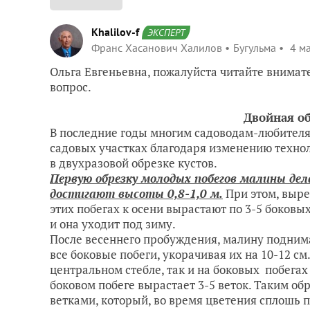
Khalilov-f
ЭКСПЕРТ
Франс Хасанович Халилов
Бугульма
4 ма
Ольга Евгеньевна, пожалуйста читайте внимат
вопрос.
Двойная обрезка 
В последние годы многим садоводам-любителям
садовых участках благодаря изменению технол
в двухразовой обрезке кустов.
Первую обрезку молодых побегов малины дел
достигают высоты 0,8-1,0 м.
При этом, выре
этих побегах к осени вырастают по 3-5 боковы
и она уходит под зиму.
После весеннего пробуждения, малину подни
все боковые побеги, укорачивая их на 10-12 см.
центральном стебле, так и на боковых побега
боковом побеге вырастает 3-5 веток. Таким об
ветками, который, во время цветения сплошь 