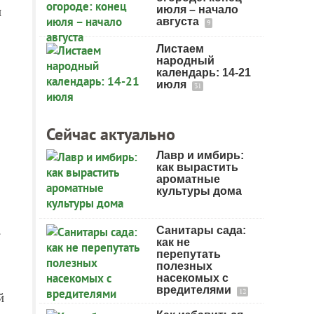
и
июля – начало
августа
9
Листаем
народный
календарь: 14-21
июля
31
Сейчас актуально
Лавр и имбирь:
как вырастить
ароматные
культуры дома
.
Санитары сада:
как не
перепутать
полезных
насекомых с
вредителями
12
й