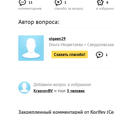
11
1
6
комментариев
спасибо за вопрос
в избранн
Автор вопроса:
olgaen29
Ольга Нецветаева
Свердловская
Сказать спасибо!
1
Добавили вопрос в избранное
и еще
KrasnovBV
5 человек
Закрепленный комментарий от Korifey
(Се