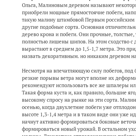
Ольга, Малиновым деревом называют некоторы
приобрели мощные прямостоячие побеги, нап
такую малину штамбовой Первым российским ш
другие подобные сорта. Основная отличительн
дерево крона и побеги. Они прочные, толстые,
полностью лишены шипов. На этом сходство с д
вырастают в среднем до 1,5-1,7 метра. Это пр
назвать декоративным. но никаким деревом на
Несмотря на впечатляющую силу побегов, под 
резкие порывы ветра могут вполне их деформ
рекомендуют использовать все же шпалеры ил
Такая форма куста и, как правило, большие яг
высокому спросу на рынке на эти сорта. Малин
осенью, когда двухлетние побеги уже отплодон
высоте 1,3-1,4 метра и в таком виде они уже и
начнут активно формироваться боковые веточки
формироваться новый урожай. В остальном уход