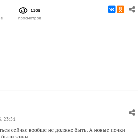
1105
ое
просмотров
, 23:51
ьев сейчас вообще не должно быть. А новые почки
е были живы.