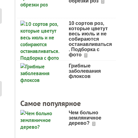
обрезки роз
2
10 сортов роз,
которые цветут
весь июль и не
собираются
останавливаться
. Подборка с
фото
7
Грибные
заболевания
флоксов
Самое популярное
Чем больно
земляничное
дерево?
2