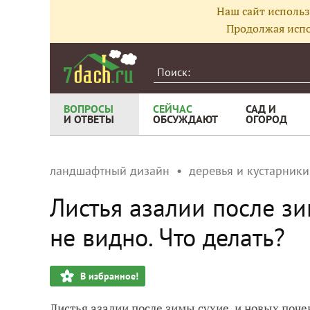
Наш сайт использ
Продолжая испо
ВОПРОСЫ
СЕЙЧАС
САД И
И ОТВЕТЫ
ОБСУЖДАЮТ
ОГОРОД
ландшафтный дизайн
деревья и кустарники
Листья азалии после зи
не видно. Что делать?
В избранное!
Листья азалии после зимы сухие, и новых поче