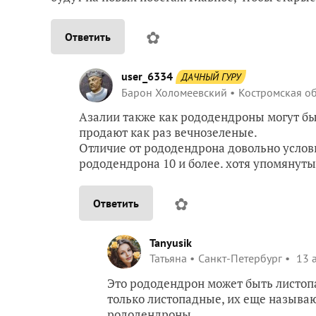
✿
Ответить
user_6334
ДАЧНЫЙ ГУРУ
Барон Холомеевский
Костромская об
Азалии также как рододендроны могут б
продают как раз вечнозеленые.
Отличие от рододендрона довольно условно
рододендрона 10 и более. хотя упомянут
✿
Ответить
Tanyusik
Татьяна
Санкт-Петербург
13 а
Это рододендрон может быть листоп
только листопадные, их еще называ
рододендроны.