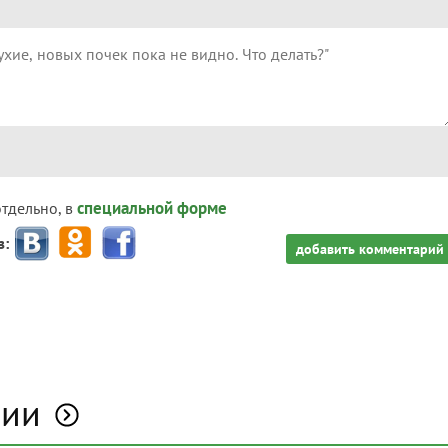
специальной форме
отдельно, в
з:
добавить комментарий
лии