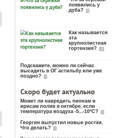
появились у
дуба?
5
Как называется
эта
крупнолистная
гортензия?
13
Подскажите, можно ли сейчас
высадить в ОГ астильбу или уже
поздно?
7
Скоро будет актуально
Может ли навредить пионам и
ирисам полив в октябре, если
температура воздуха -5...-10ºC?
1
Георгин выпустил новые ростки.
Что делать?
1