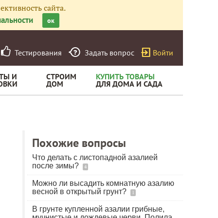
ективность сайта.
альности
ок
Тестирования
Задать вопрос
Войти
ТЫ И
СТРОИМ
КУПИТЬ ТОВАРЫ
ОВКИ
ДОМ
ДЛЯ ДОМА И САДА
Похожие вопросы
Что делать с листопадной азалией
после зимы?
4
Можно ли высадить комнатную азалию
весной в открытый грунт?
1
В грунте купленной азалии грибные,
мучнистые и дождевые черви. Полила