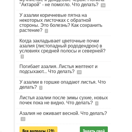
"Актарой" - не помогло. Что делать?
16
У азалии коричневые пятна на
некоторых листочках с обратной
стороны. Это болезнь? Как сохранить
растение?
2
Когда закладывает цветочные почки
азалия (листопадный рододендрон) в
условиях средней полосы и северней?
3
Погибает азалия. Листья желтеют и
подсыхают... Что делать?
10
У азалии в горшке опадают листья. Что
делать?
2
Листья азалии после зимы сухие, новых
почек пока не видно. Что делать?
5
Азалия не оживает весной. Что делать?
12
Все вопросы (29)
Задать свой