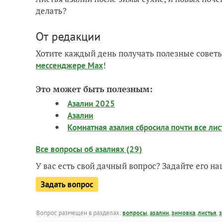
делать?
От редакции
Хотите каждый день получать полезные советы
!
мессенджере Max
Это может быть полезным:
Азалии 2025
Азалии
Комнатная азалия сбросила почти все лист
Все вопросы об азалиях (29)
У вас есть свой дачный вопрос? Задайте его 
Задать вопрос
Вопрос размещен в разделах:
вопросы
,
азалии
,
зимовка
,
листья
,