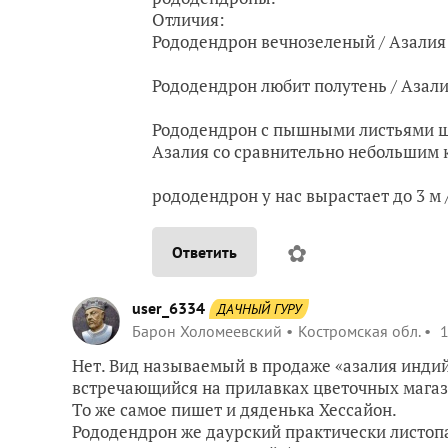
Отличия:
Рододендрон вечнозеленый / Азалия
⠀
Рододендрон любит полутень / Азали
⠀
Рододендрон с пышными листьями 
Азалия со сравнительно небольшим к
⠀
рододендрон у нас вырастает до 3 м /
✿
Ответить
user_6334
ДАЧНЫЙ ГУРУ
Барон Холомеевский
Костромская обл.
1
Нет. Вид называемый в продаже «азалия индийс
встречающийся на прилавках цветочных магаз
То же самое пишет и дяденька Хессайон.
Рододендрон же даурский практически листоп