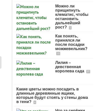
Можно ли
прищипнуть
клематис, чтобы
остановить
дальнейший
рост?
2
Как понять,
принялся ли
после посадки
можжевельник?
15
Лилия –
девственная
королева сада
37
Какие цветы можно посадить в
длинные деревянные ящики,
которые будут стоять у стены дома
в тени?
6
Что за серёжки