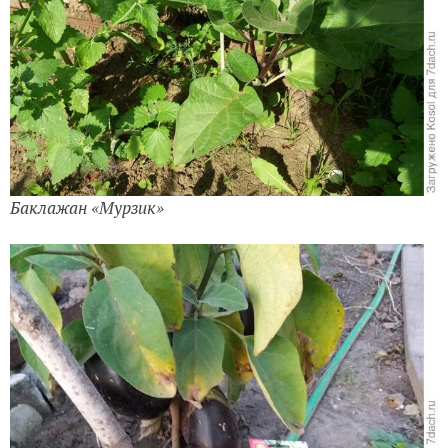
Баклажан «Мурзик»