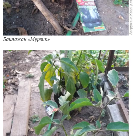
Баклажан «Мурзик»