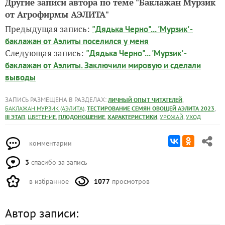
Другие записи автора по теме "Баклажан Мурзик
от Агрофирмы АЭЛИТА"
Предыдущая запись:
"Дядька Черно"... 'Мурзик' -
баклажан от Аэлиты поселился у меня
Следующая запись:
"Дядька Черно"... 'Мурзик' -
баклажан от Аэлиты. Заключили мировую и сделали
выводы
ЗАПИСЬ РАЗМЕЩЕНА В РАЗДЕЛАХ:
,
ЛИЧНЫЙ ОПЫТ ЧИТАТЕЛЕЙ
,
,
БАКЛАЖАН МУРЗИК (АЭЛИТА)
ТЕСТИРОВАНИЕ СЕМЯН ОВОЩЕЙ АЭЛИТА 2023
,
,
,
,
,
III ЭТАП
ЦВЕТЕНИЕ
ПЛОДОНОШЕНИЕ
ХАРАКТЕРИСТИКИ
УРОЖАЙ
УХОД
комментарии
3
спасибо за запись
в избранное
1077
просмотров
Автор записи: