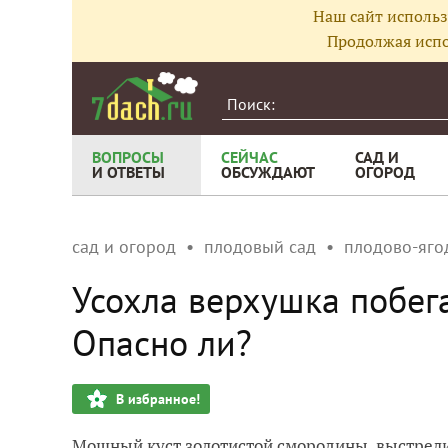
Наш сайт использ
Продолжая испо
ВОПРОСЫ
СЕЙЧАС
САД И
И ОТВЕТЫ
ОБСУЖДАЮТ
ОГОРОД
сад и огород
плодовый сад
плодово-яго
Усохла верхушка побег
Опасно ли?
В избранное!
Мощный куст золотистой смородины, выстре