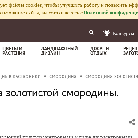
ует файлы cookies, чтобы улучшить работу и повысить эфф
льзование сайта, вы соглашаетесь с
Политикой конфиденци
Конкурсы
ЦВЕТЫ И
ЛАНДШАФТНЫЙ
ДОСУГ И
РЕЦЕП
РАСТЕНИЯ
ДИЗАЙН
ОТДЫХ
ЗАГОТ
дные кустарники
смородина
смородина золотист
а золотистой смородины.
ливающий полутораметровыми и даже двухметровыми