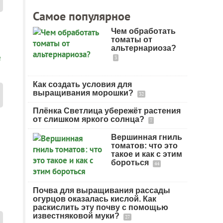
Самое популярное
Чем обработать
томаты от
альтернариоза?
ь
3
Как создать условия для
выращивания морошки?
32
Плёнка Светлица убережёт растения
от слишком яркого солнца?
7
Вершинная гниль
томатов: что это
такое и как с этим
бороться
44
Почва для выращивания рассады
огурцов оказалась кислой. Как
раскислить эту почву с помощью
известняковой муки?
27