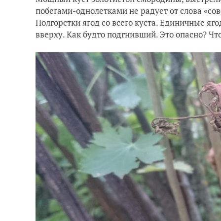
побегами-однолетками не радует от слова «совс
Полгорстки ягод со всего куста. Единичные яг
вверху. Как будто подгнивший. Это опасно? Что