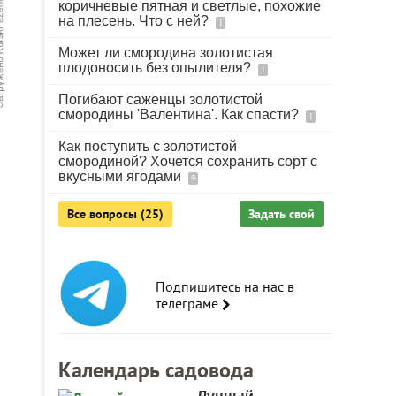
коричневые пятная и светлые, похожие
на плесень. Что с ней?
1
Может ли смородина золотистая
плодоносить без опылителя?
1
Погибают саженцы золотистой
смородины 'Валентина'. Как спасти?
1
Как поступить с золотистой
смородиной? Хочется сохранить сорт с
вкусными ягодами
9
Все вопросы (25)
Задать свой
Подпишитесь на нас в
телеграме
Календарь садовода