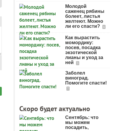
Молодой
саженец рябины
болеет, листья
желтеют. Можно
ли его спасти?
6
Как вырастить
момордику:
посев, посадка
экзотической
лианы и уход за
ней
3
Заболел
виноград.
Помогите спасти!
7
Скоро будет актуально
Сентябрь: что
мы можем
посадить,