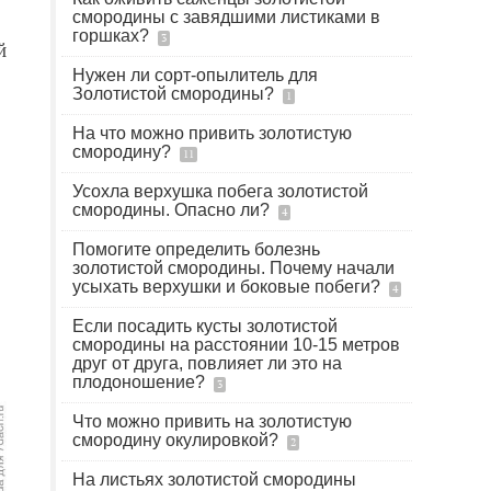
смородины с завядшими листиками в
горшках?
3
й
Нужен ли сорт-опылитель для
Золотистой смородины?
1
На что можно привить золотистую
смородину?
11
Усохла верхушка побега золотистой
смородины. Опасно ли?
4
Помогите определить болезнь
золотистой смородины. Почему начали
усыхать верхушки и боковые побеги?
4
Если посадить кусты золотистой
смородины на расстоянии 10-15 метров
друг от друга, повлияет ли это на
плодоношение?
3
Что можно привить на золотистую
смородину окулировкой?
2
На листьях золотистой смородины