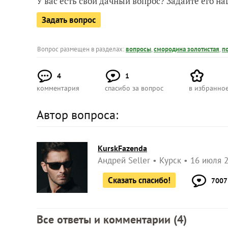
У вас есть свой дачный вопрос? Задайте его 
Задать вопрос
Вопрос размещен в разделах:
вопросы
,
смородина золотистая
,
п
4
1
комментария
спасибо за вопрос
в избранно
Автор вопроса:
KurskFazenda
Андрей Seller
Курск
16 июля 2
Сказать спасибо!
7007
Все ответы и комментарии (
4
)