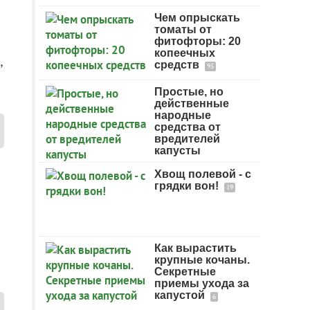
Чем опрыскать
томаты от
фитофторы: 20
копеечных
,
средств
95
Простые, но
действенные
народные
средства от
вредителей
капусты
Хвощ полевой - с
грядки вон!
19
Как вырастить
крупные кочаны.
Секретные
приемы ухода за
капустой
6