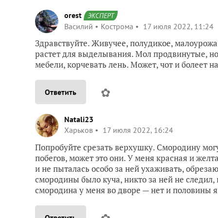
orest
ЭКСПЕРТ
Василий
Кострома
17 июля 2022, 11:24
Здравствуйте. Живучее, полудикое, малоурожай
растет для выделывания. Мол продвинутые, но
мебели, корчевать лень. Может, чот и болеет на
✿
Ответить
Natali23
Харьков
17 июля 2022, 16:24
Попробуйте срезать верхушку. Смородину могу
побегов, может это они. У меня красная и желт
и не пыталась особо за ней ухаживать, обрезаю
смородины было куча, никто за ней не следил, 
смородина у меня во дворе — нет и половины я
✿
Ответить