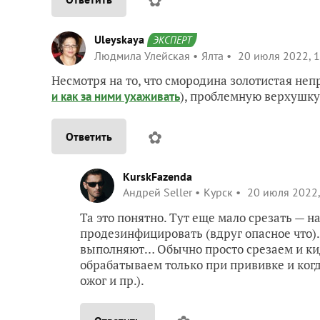
Uleyskaya
ЭКСПЕРТ
Людмила Улейская
Ялта
20 июля 2022, 1
Несмотря на то, что смородина золотистая неп
), проблемную верхушку 
и как за ними ухаживать
✿
Ответить
KurskFazenda
Андрей Seller
Курск
20 июля 2022,
Та это понятно. Тут еще мало срезать — н
продезинфицировать (вдруг опасное что). П
выполняют… Обычно просто срезаем и кида
обрабатываем только при прививке и когд
ожог и пр.).