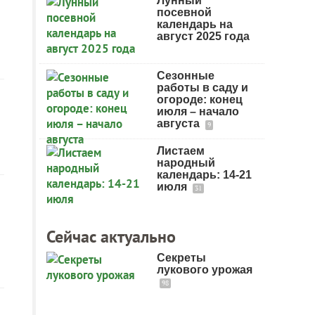
Лунный
посевной
календарь на
август 2025 года
Сезонные
работы в саду и
огороде: конец
июля – начало
августа
9
Листаем
народный
календарь: 14-21
июля
31
Сейчас актуально
Секреты
лукового урожая
98