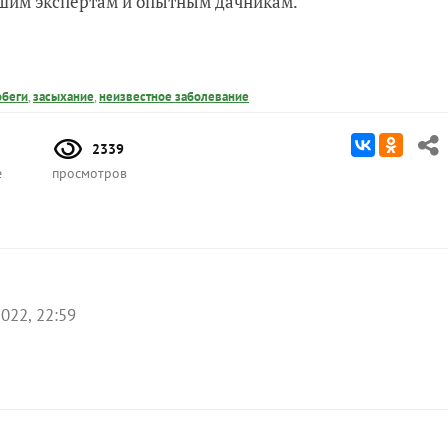
нашим экспертам и опытным дачникам.
обеги
,
засыхание
,
неизвестное заболевание
2339
е
просмотров
022, 22:59