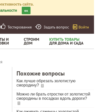
ективность сайта.
альности
ок
Тестирования
Задать вопрос
Войти
ТЫ И
СТРОИМ
КУПИТЬ ТОВАРЫ
ОВКИ
ДОМ
ДЛЯ ДОМА И САДА
ая
Похожие вопросы
Как лучше обрезать золотистую
смородину?
3
Можно ли брать отростки от золотистой
смородины в посадках вдоль дороги?
7
Как оживить саженцы золотистой