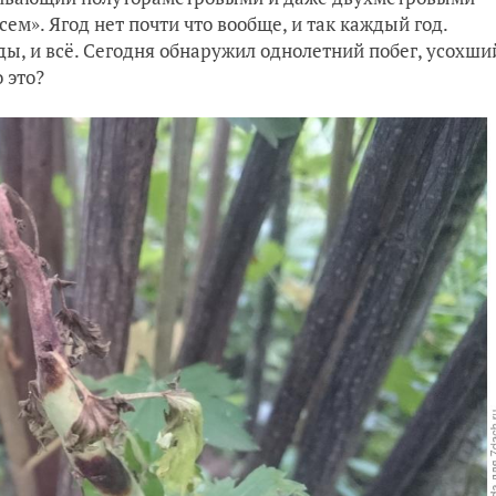
ем». Ягод нет почти что вообще, и так каждый год.
оды, и всё. Сегодня обнаружил однолетний побег, усохши
 это?