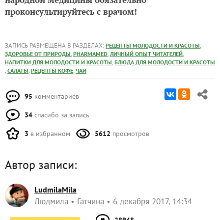
проконсультируйтесь с врачом!
ЗАПИСЬ РАЗМЕЩЕНА В РАЗДЕЛАХ:
,
РЕЦЕПТЫ МОЛОДОСТИ И КРАСОТЫ
,
,
,
ЗДОРОВЬЕ ОТ ПРИРОДЫ
PHARMAMED
ЛИЧНЫЙ ОПЫТ ЧИТАТЕЛЕЙ
,
НАПИТКИ ДЛЯ МОЛОДОСТИ И КРАСОТЫ
БЛЮДА ДЛЯ МОЛОДОСТИ И КРАСОТЫ
,
,
,
САЛАТЫ
РЕЦЕПТЫ КОФЕ
ЧАИ
95
комментариев
34
спасибо за запись
3
в избранном
5612
просмотров
Автор записи:
LudmilaMila
Людмила
Гатчина
6 декабря 2017, 14:34