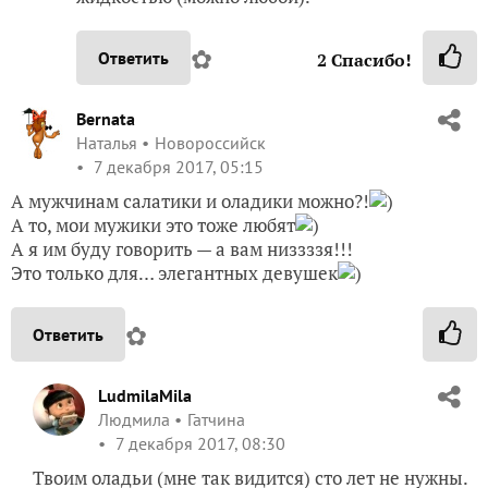
✿
Ответить
2
Спасибо!
Bernata
Наталья
Новороссийск
7 декабря 2017, 05:15
А мужчинам салатики и оладики можно?!
)
А то, мои мужики это тоже любят
)
А я им буду говорить — а вам низзззя!!!
Это только для… элегантных девушек
)
✿
Ответить
LudmilaMila
Людмила
Гатчина
7 декабря 2017, 08:30
Твоим оладьи (мне так видится) сто лет не нужны.