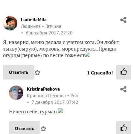
LudmilaMila
Людмила
Гатчина
6 декабря 2017, 22:20
Я, наверно, меню делала с учетом кота.Он любит
тыкву(сырую), морковь, морепродукты.Правда
огурцы(первые) по весне тоже ест
✿
Ответить
1
Спасибо!
KristinaPeskova
Кристина Пескова
Реж
7 декабря 2017, 07:42
Ничего себе, гурман
✿
Ответить