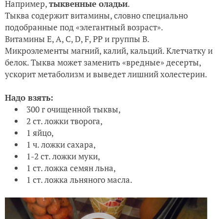
Например,
тыквенные оладьи
.
Тыква содержит витамины, словно специально
подобранные под «элегантный возраст».
Витамины Е, А, С, D, F, PP и группы В.
Микроэлементы магний, калий, кальций. Клетчатку и
белок. Тыква может заменить «вредные» десерты,
ускорит метаболизм и выведет лишний холестерин.
Надо взять:
300 г очищенной тыквы,
2 ст. ложки творога,
1 яйцо,
1 ч. ложки сахара,
1-2 ст. ложки муки,
1 ст. ложка семян льна,
1 ст. ложка льняного масла.