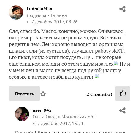
LudmilaMila
Людмила
Гатчина
7 декабря 2017, 08:26
Оля, спасибо. Масло, конечно, можно. Оливковое,
например. А вот семя не рекомендую. Все-таки
рецепт в чем. Лен хорошо выводит из организма
шлаки, соли (из суставов), улучшает работу ЖКТ.
Его пьют, когда хотят похудеть. Ну… некоторые
еще слишком молоды об этом задумываться
Ну и
у меня лен и масло не всегда под рукой (часто у
себя же в аптеке и забываю купить).
✿
Ответить
2
Спасибо!
user_945
Ольга Овод
Московская обл.
7 декабря 2017, 13:21
Спасибо! Люда, я о пользе льняных семян знаю,