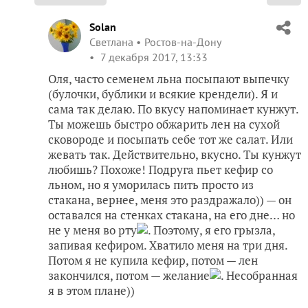
Solan
Светлана
Ростов-на-Дону
7 декабря 2017, 13:33
Оля, часто семенем льна посыпают выпечку
(булочки, бублики и всякие крендели). Я и
сама так делаю. По вкусу напоминает кунжут.
Ты можешь быстро обжарить лен на сухой
сковороде и посыпать себе тот же салат. Или
жевать так. Действительно, вкусно. Ты кунжут
любишь? Похоже! Подруга пьет кефир со
льном, но я уморилась пить просто из
стакана, вернее, меня это раздражало)) — он
оставался на стенках стакана, на его дне… но
не у меня во рту
. Поэтому, я его грызла,
запивая кефиром. Хватило меня на три дня.
Потом я не купила кефир, потом — лен
закончился, потом — желание
. Несобранная
я в этом плане))