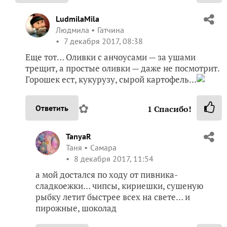
LudmilaMila
Людмила
Гатчина
7 декабря 2017, 08:38
Еще тот… Оливки с анчоусами — за ушами
трещит, а простые оливки — даже не посмотрит.
Горошек ест, кукурузу, сырой картофель...
✿
Ответить
1
Спасибо!
TanyaR
Таня
Самара
8 декабря 2017, 11:54
а мой достался по ходу от пивника-
сладкоежки… чипсы, кириешки, сушеную
рыбку летит быстрее всех на свете… и
пирожные, шоколад