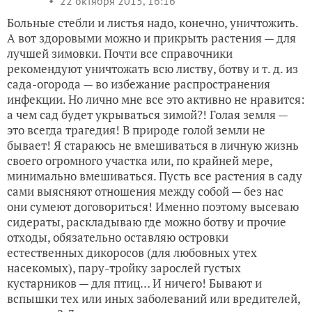
22 октября 2015, 16:16
Больные стебли и листья надо, конечно, уничтожить.
А вот здоровыми можно и прикрыть растения — для
лучшей зимовки. Почти все справочники
рекомендуют уничтожать всю листву, ботву и т. д. из
сада-огорода — во избежание распространения
инфекции. Но лично мне все это активно не нравится:
а чем сад будет укрываться зимой?! Голая земля —
это всегда трагедия! В природе голой земли не
бывает! Я стараюсь не вмешиваться в личную жизнь
своего огромного участка или, по крайней мере,
минимально вмешиваться. Пусть все растения в саду
сами выясняют отношения между собой — без нас
они сумеют договориться! Именно поэтому высеваю
сидераты, раскладываю где можно ботву и прочие
отходы, обязательно оставляю островки
естественных дикоросов (для любовных утех
насекомых), пару-тройку зарослей густых
кустарников — для птиц… И ничего! Бывают и
вспышки тех или иных заболеваний или вредителей,