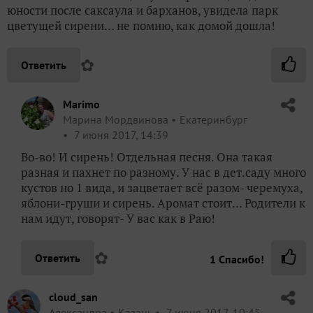
юности после саксаула и барханов, увидела парк
цветущей сирени… не помню, как домой дошла!
✿
Ответить
Marimo
Марина Мордвинова
Екатеринбург
7 июня 2017, 14:39
Во-во! И сирень! Отдельная песня. Она такая
разная и пахнет по разному. У нас в дет.саду много
кустов но 1 вида, и зацветает всё разом- черемуха,
яблони-груши и сирень. Аромат стоит… Родители к
нам идут, говорят- У вас как в Раю!
✿
Ответить
1
Спасибо!
cloud_san
Александра
Казань
7 июня 2017, 10:45