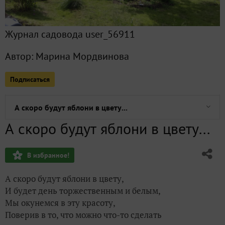
Чьи следы
Журнал садовода user_56911
В мире моих животных
Автор:
Марина Мордвинова
В мире моих животных
Подписаться
Францевы булочки — ароматная выпечка
А скоро будут яблони в цвету...
А скоро будут яблони в цвету...
Приглашаю в Город сказов
В избранное!
Моя инопланетянка
А скоро будут яблони в цвету,
И будет день торжественным и белым,
Мы окунемся в эту красоту,
Поверив в то, что можно что-то сделать