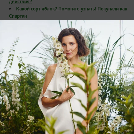
действия?
Какой сорт яблок? Помогите узнать! Покупали как
Спартан
ЗАПИСЬ РАЗМЕЩЕНА В РАЗДЕЛАХ:
,
,
ЛИЧНЫЙ ОПЫТ ЧИТАТЕЛЕЙ
ЯБЛОНИ
,
,
ЦВЕТЕНИЕ
ФОТОГРАФИИ
СТИХИ
11
комментариев
8
спасибо за запись
в избранное
8434
просмотра
Автор записи:
Marimo
Марина Мордвинова
Екатеринбург
1 июня 2017, 21:08
17970