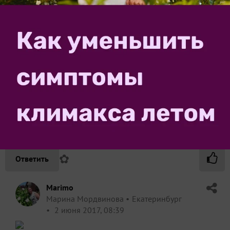
Сказать спасибо!
Комментарии (
11
)
Tiagr
ЛЕпесТОк
1 июня 2017, 22:24
Марина, спасибо!)) Прекрасные стихи и
замечательные фотографии.
✿
Ответить
Marimo
Марина Мордвинова
Екатеринбург
2 июня 2017, 08:39