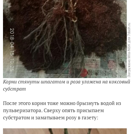
Корни стянуты шпагатом и роза уложена на коксовый
субстрат
После этого корни тоже можно брызнуть водой из
пульверизатора. Сверху опять присыпаем
субстратом и заматываем розу в газету: