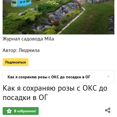
Моя весна на... подоконнике
Ода почвопокровникам
Журнал садовода Mila
Как формировать вишню?
Автор:
Людмила
Наконец-то и ко мне пришла весна!!!!
Подписаться
Заказы в интернет-магазине Колор-лайн (Semechki)
Как я сохраняю розы с ОКС до посадки в ОГ
Как я сохраняю розы с ОКС до
Беляш не писатель, Беляш - читатель
посадки в ОГ
Продолжение дачной истории
В избранное!
И на камнях растут... цветы...